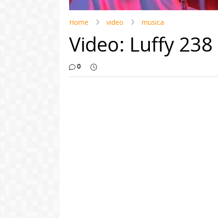
Home
video
musica
Video: Luffy 238 
0