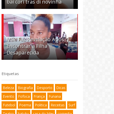
bai cori tras di novinha
Mãe Faz Revelação Após
Encontrar a Filha
Desaparecida
Etiquetas
Beleza
Biografia
Desporto
Dicas
Evento
Fofoca
França
Funana
Futebol
Poema
Politica
Receitas
Surf
Teatro
batuku
casa do lider
comedia