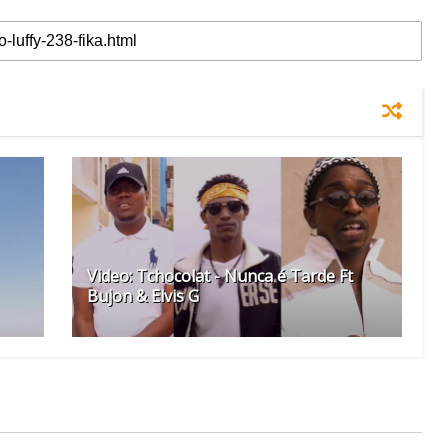
Video: Tchocolat - Nunca é Tarde Ft
Bujon & Elvis G