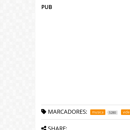
PUB
MARCADORES:
musica
vid
5280
SHARE: