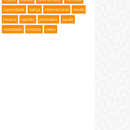
curiosidade
dança
internacional
moda
musica
opinião
pentiados
saude
sociedade
turismo
video