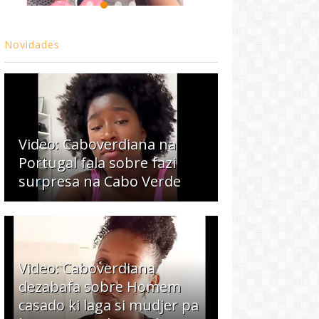
Novidades
Video: Caboverdiana na
Portugal fala sobre fazi
surpresa na Cabo Verde
Video: Caboverdiana
dezabafa sobre Homem
casado ki laga si mudjer pa