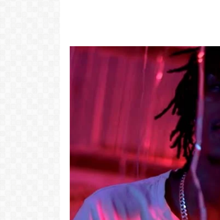
Video: Caboverdiana konta
Video: "Tem 
motivo ki fazel larga
larga Cabo 
Portugal pa volta pa Cabo
vida pior n
Verde
Dez
LER MAIS
LER