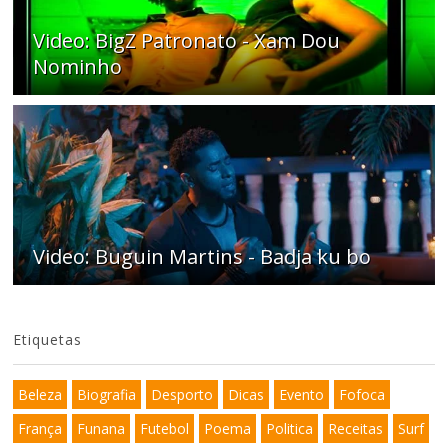
Video: BigZ Patronato - Xam Dou
Nominho
Video: Buguin Martins - Badja ku bo
Etiquetas
Beleza
Biografia
Desporto
Dicas
Evento
Fofoca
França
Funana
Futebol
Poema
Politica
Receitas
Surf