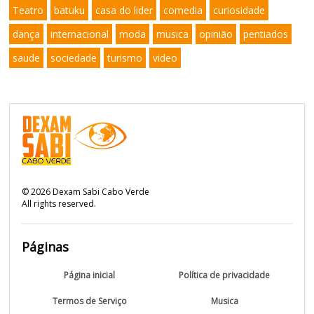
Teatro
batuku
casa do lider
comedia
curiosidade
dança
internacional
moda
musica
opinião
pentiados
saude
sociedade
turismo
video
©
2026
Dexam Sabi Cabo Verde
All rights reserved.
Páginas
Página inicial
Política de privacidade
Termos de Serviço
Musica