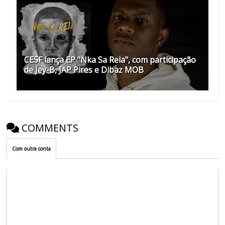
CESF lança EP "Nka Sa Reia", com participação
de Jey-B, JAP Pires e Dibaz MOB
COMMENTS
Com outra conta