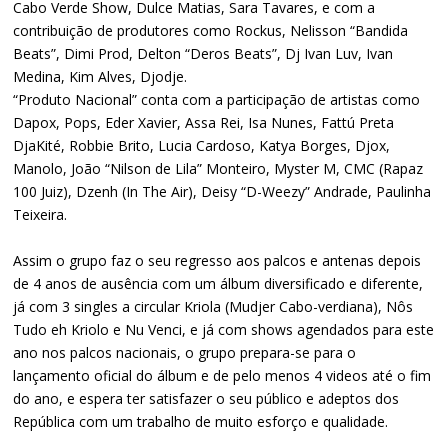
Cabo Verde Show, Dulce Matias, Sara Tavares, e com a
contribuição de produtores como Rockus, Nelisson “Bandida
Beats”, Dimi Prod, Delton “Deros Beats”, Dj Ivan Luv, Ivan
Medina, Kim Alves, Djodje.
“Produto Nacional” conta com a participação de artistas como
Dapox, Pops, Eder Xavier, Assa Rei, Isa Nunes, Fattú Preta
DjaKité, Robbie Brito, Lucia Cardoso, Katya Borges, Djox,
Manolo, João “Nilson de Lila” Monteiro, Myster M, CMC (Rapaz
100 Juiz), Dzenh (In The Air), Deisy “D-Weezy” Andrade, Paulinha
Teixeira.
Assim o grupo faz o seu regresso aos palcos e antenas depois
de 4 anos de ausência com um álbum diversificado e diferente,
já com 3 singles a circular Kriola (Mudjer Cabo-verdiana), Nôs
Tudo eh Kriolo e Nu Venci, e já com shows agendados para este
ano nos palcos nacionais, o grupo prepara-se para o
lançamento oficial do álbum e de pelo menos 4 videos até o fim
do ano, e espera ter satisfazer o seu público e adeptos dos
República com um trabalho de muito esforço e qualidade.