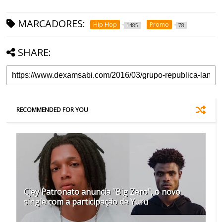
MARCADORES:
Hip Hop
Promo
1485
78
SHARE:
RECOMMENDED FOR YOU
Cjey Patronato anuncia "Big Zero", o novo
single com a participação de Yuru