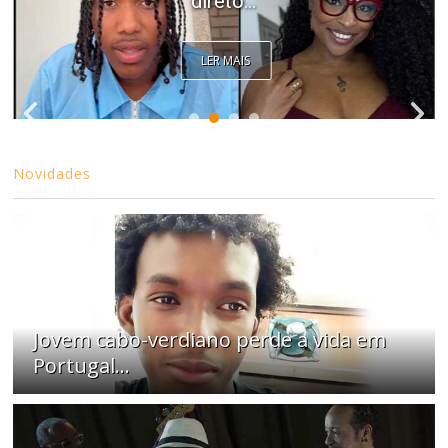
direto...
LER MAIS
Novidades
Jovem cabo-verdiano perde a vida em
Portugal...