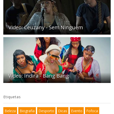
Video: Ceuzany - Sem Ninguém
Video: Indira - Bang Bang
Etiquetas
Beleza
Biografia
Desporto
Dicas
Evento
Fofoca