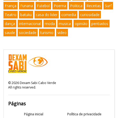
França
Funana
Futebol
Poema
Politica
Receitas
Surf
Teatro
batuku
casa do lider
comedia
curiosidade
dança
internacional
moda
musica
opinião
pentiados
saude
sociedade
turismo
video
©
2026
Dexam Sabi Cabo Verde
All rights reserved.
Páginas
Página inicial
Política de privacidade