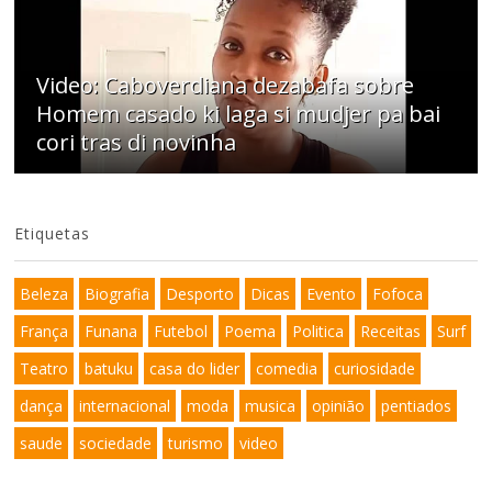
Video: Caboverdiana dezabafa sobre
Homem casado ki laga si mudjer pa bai
cori tras di novinha
Etiquetas
Beleza
Biografia
Desporto
Dicas
Evento
Fofoca
França
Funana
Futebol
Poema
Politica
Receitas
Surf
Teatro
batuku
casa do lider
comedia
curiosidade
dança
internacional
moda
musica
opinião
pentiados
saude
sociedade
turismo
video