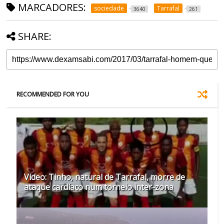
MARCADORES:
sociedade
Tarrafal
3640
261
SHARE:
RECOMMENDED FOR YOU
Video: Tinho, natural de Tarrafal, morre de
ataque cardíaco num torneio inter-zona