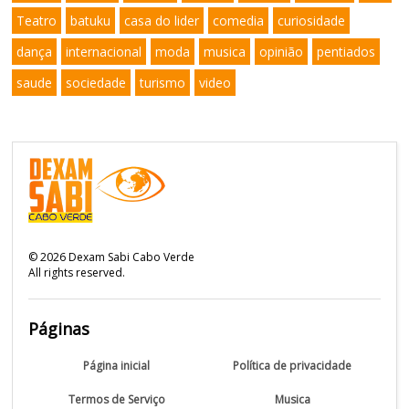
Teatro
batuku
casa do lider
comedia
curiosidade
dança
internacional
moda
musica
opinião
pentiados
saude
sociedade
turismo
video
©
2026
Dexam Sabi Cabo Verde
All rights reserved.
Páginas
Página inicial
Política de privacidade
Termos de Serviço
Musica