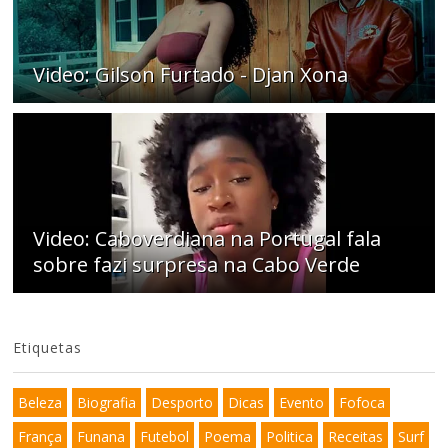
Video: Gilson Furtado - Djan Xona
Video: Caboverdiana na Portugal fala
sobre fazi surpresa na Cabo Verde
Etiquetas
Beleza
Biografia
Desporto
Dicas
Evento
Fofoca
França
Funana
Futebol
Poema
Politica
Receitas
Surf