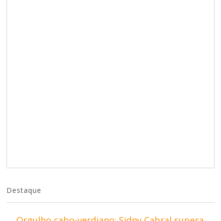
Destaque
Orgulho cabo-verdiano: Sidny Cabral supera