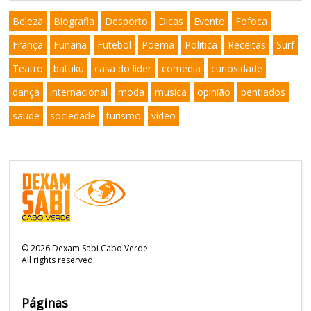
Beleza
Biografia
Desporto
Dicas
Evento
Fofoca
França
Funana
Futebol
Poema
Politica
Receitas
Surf
Teatro
batuku
casa do lider
comedia
curiosidade
dança
internacional
moda
musica
opinião
pentiados
saude
sociedade
turismo
video
©
2026
Dexam Sabi Cabo Verde
All rights reserved.
Páginas