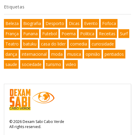
Etiquetas
Beleza
Biografia
Desporto
Dicas
Evento
Fofoca
França
Funana
Futebol
Poema
Politica
Receitas
Surf
Teatro
batuku
casa do lider
comedia
curiosidade
dança
internacional
moda
musica
opinião
pentiados
saude
sociedade
turismo
video
©
2026
Dexam Sabi Cabo Verde
All rights reserved.