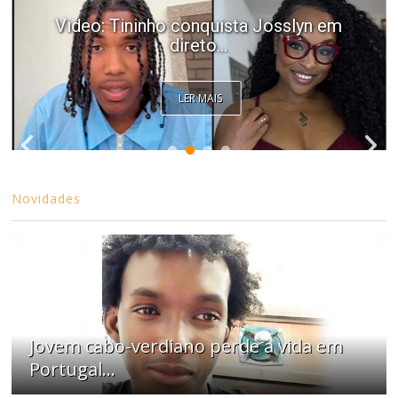
Video: Tininho conquista Josslyn em
direto...
LER MAIS
Novidades
Jovem cabo-verdiano perde a vida em
Portugal...