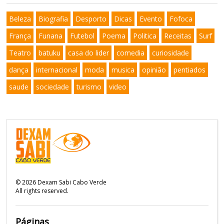
Beleza
Biografia
Desporto
Dicas
Evento
Fofoca
França
Funana
Futebol
Poema
Politica
Receitas
Surf
Teatro
batuku
casa do lider
comedia
curiosidade
dança
internacional
moda
musica
opinião
pentiados
saude
sociedade
turismo
video
©
2026
Dexam Sabi Cabo Verde
All rights reserved.
Páginas