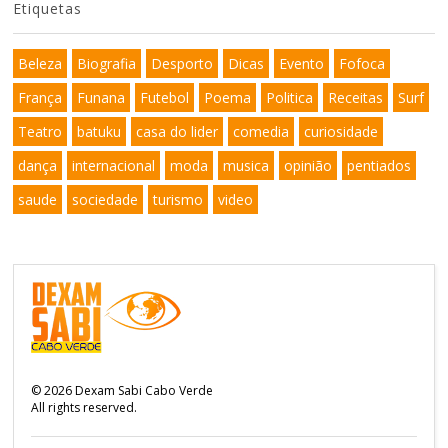
Etiquetas
Beleza
Biografia
Desporto
Dicas
Evento
Fofoca
França
Funana
Futebol
Poema
Politica
Receitas
Surf
Teatro
batuku
casa do lider
comedia
curiosidade
dança
internacional
moda
musica
opinião
pentiados
saude
sociedade
turismo
video
©
2026
Dexam Sabi Cabo Verde
All rights reserved.