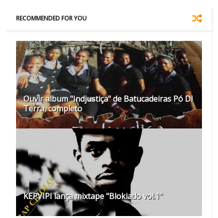
RECOMMENDED FOR YOU
Ouvir album "Indjustiça" de Batucadeiras Pó Di
Terra, completo
KEPVIPI lança mixtape "Blokiado vol.1"