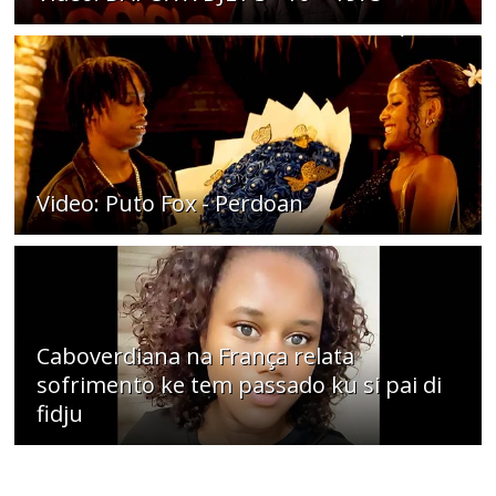
Video: Puto Fox - Perdoan
Caboverdiana na França relata
sofrimento ke tem passado ku si pai di
fidju