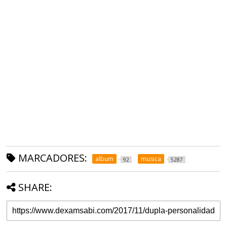
MARCADORES:
album
musica
92
5287
SHARE: