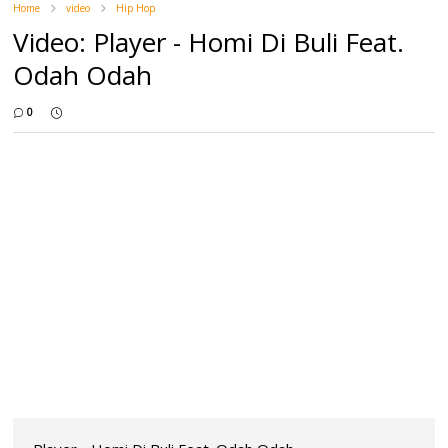
Home
video
Hip Hop
Video: Player - Homi Di Buli Feat.
Odah Odah
0