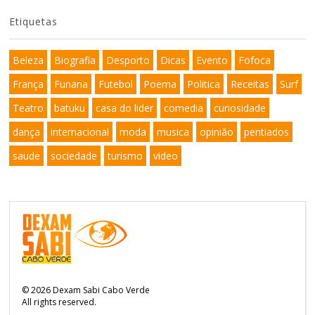
Etiquetas
Beleza
Biografia
Desporto
Dicas
Evento
Fofoca
França
Funana
Futebol
Poema
Politica
Receitas
Surf
Teatro
batuku
casa do lider
comedia
curiosidade
dança
internacional
moda
musica
opinião
pentiados
saude
sociedade
turismo
video
©
2026
Dexam Sabi Cabo Verde
All rights reserved.