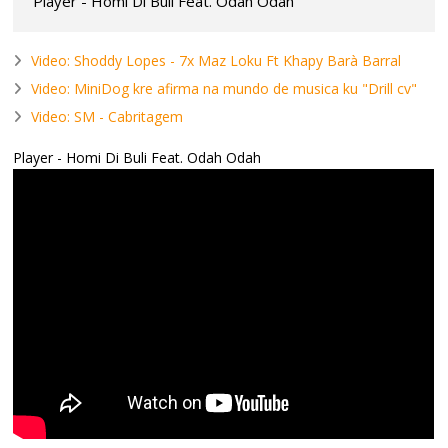
Player - Homi Di Buli Feat. Odah Odah
Video: Shoddy Lopes - 7x Maz Loku Ft Khapy Barà Barral
Video: MiniDog kre afirma na mundo de musica ku "Drill cv"
Video: SM - Cabritagem
Player - Homi Di Buli Feat. Odah Odah