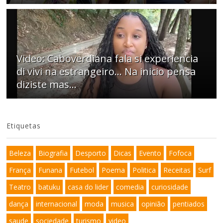
Video: Caboverdiana fala si experiencia
di vivi na estrangeiro... Na inicio pensa
diziste mas...
Etiquetas
Beleza
Biografia
Desporto
Dicas
Evento
Fofoca
França
Funana
Futebol
Poema
Politica
Receitas
Surf
Teatro
batuku
casa do lider
comedia
curiosidade
dança
internacional
moda
musica
opinião
pentiados
saude
sociedade
turismo
video