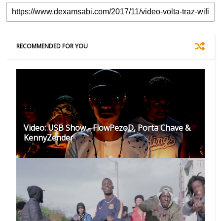
RECOMMENDED FOR YOU
Video: USB Show - FlowPezoD, Porta Chave &
KennyZender