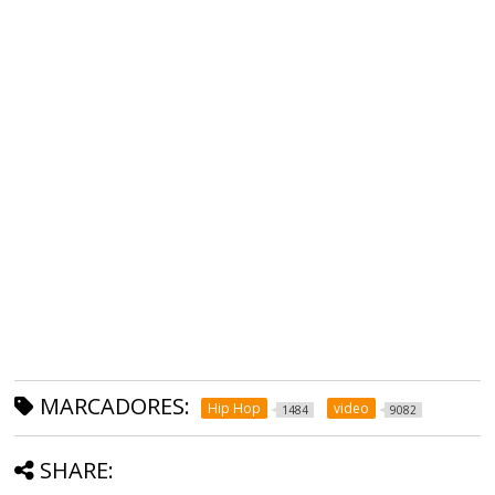
MARCADORES:
Hip Hop
video
1484
9082
SHARE: