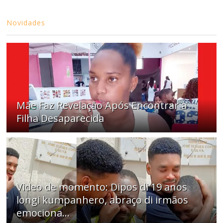
Novidades
Mãe Faz Revelação Após Encontrar a
Filha Desaparecida
Video de momento: Dipos di 19 anos
longi kumpanhero, abraço di irmãos
emociona…