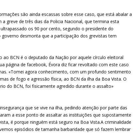
nformações são ainda escassas sobre esse caso, que está abalar a
 a greve de três dias da Policia Nacional, que termina esta
m ultrapassado os 90 por cento, segundo o presidente do
- o governo desmonta que a participação dos grevistas tem
 ao BCN é o deputado da Nação por aquele círculo eleitoral
ua página de facebook, Évora diz ficar revoltado com este caso
 Dunas. «Tomei agora conhecimento, com um profundo sentimento
mas de fogo e agressão física, ao BCN da ilha da Boa Vista. O
io do BCN, foi fisicamente agredido durante o assalto»
 insegurança que se vive na ilha, pedindo atenção por parte das
garam a esse ponto de assaltar as instituições que supostamente
vista, é porque ninguém está seguro na Boa Vista.A criminalidade
ivemos episódios de tamanha barbaridade que só fazem lembrar