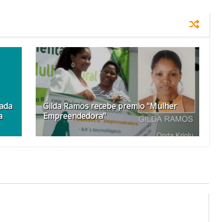
rada
Gilda Ramos recebe premio "Mulher
a
Empreendedora"