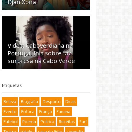
Djan Xona
Video: Caboverdiana na
Portugal fala sobre fazi
surpresa na Cabo Verde
Etiquetas
Beleza
Biografia
Desporto
Dicas
Evento
Fofoca
França
Funana
Futebol
Poema
Politica
Receitas
Surf
Teatro
batuku
casa do lider
comedia