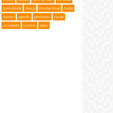
curiosidade
dança
internacional
moda
musica
opinião
pentiados
saude
sociedade
turismo
video