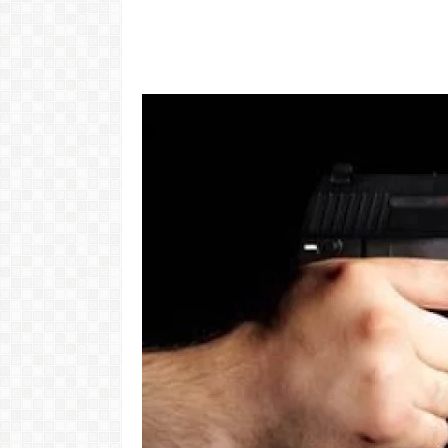
"Com 16 anos
com o Pr
LER