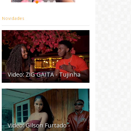
Novidades
Video: ZIG GAITA - Tujinha
Video: Gilson Furtado -