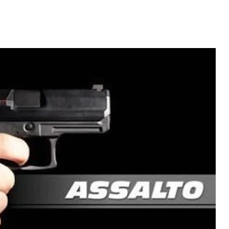
Video: Caboverdiana konta
motivo ki fazel larga
 fui para cama
Portugal pa volta pa Cabo
esidente "
Verde
 MAIS
LER MAIS