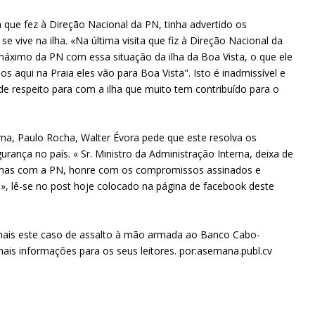
a que fez à Direção Nacional da PN, tinha advertido os
e vive na ilha. «Na última visita que fiz à Direção Nacional da
máximo da PN com essa situação da ilha da Boa Vista, o que ele
aqui na Praia eles vão para Boa Vista". Isto é inadmissível e
 de respeito para com a ilha que muito tem contribuído para o
rna, Paulo Rocha, Walter Évora pede que este resolva os
ança no país. « Sr. Ministro da Administração Interna, deixa de
blemas com a PN, honre com os compromissos assinados e
s», lê-se no post hoje colocado na página de facebook deste
mais este caso de assalto à mão armada ao Banco Cabo-
ais informações para os seus leitores. por:asemana.publ.cv