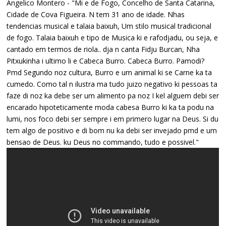
Angelico Montero - "Mi e de Fogo, Concelho de Santa Catarina,
Cidade de Cova Figueira. N tem 31 ano de idade. Nhas
tendencias musical e talaia baixuh, Um stilo musical tradicional
de fogo. Talaia baixuh e tipo de Musica ki e rafodjadu, ou seja, e
cantado em termos de riola.. dja n canta Fidju Burcan, Nha
Pitxukinha i ultimo li e Cabeca Burro. Cabeca Burro. Pamodi?
Pmd Segundo noz cultura, Burro e um animal ki se Carne ka ta
cumedo. Como tal n ilustra ma tudo juizo negativo ki pessoas ta
faze di noz ka debe ser um alimento pa noz I kel alguem debi ser
encarado hipoteticamente moda cabesa Burro ki ka ta podu na
lumi, nos foco debi ser sempre i em primero lugar na Deus. Si du
tem algo de positivo e di bom nu ka debi ser invejado pmd e um
bensao de Deus. ku Deus no commando, tudo e possivel."