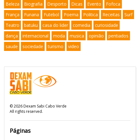
Beleza
Biografia
Desporto
Dicas
Evento
Fofoca
França
Funana
Futebol
Poema
Politica
Receitas
Surf
Teatro
batuku
casa do lider
comedia
curiosidade
dança
internacional
moda
musica
opinião
pentiados
saude
sociedade
turismo
video
©
2026
Dexam Sabi Cabo Verde
All rights reserved.
Páginas