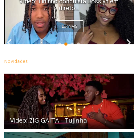
Video: Tininho conquista Josslyn em
direto...
LER MAIS
Novidades
Video: ZIG GAITA - Tujinha