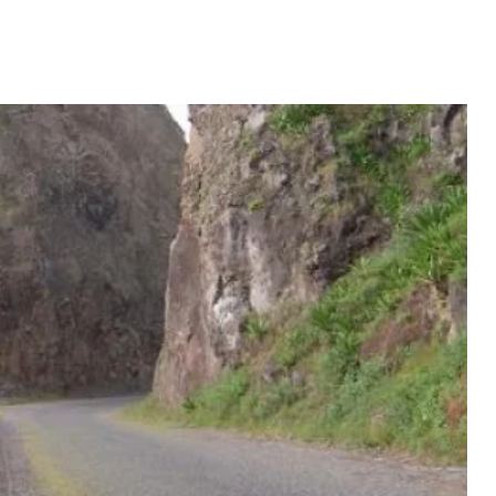
Mãe e Pai
ido na Cabo
Video: Tininho conquista
a sa speraba
Josslyn em direto...
 MAIS
LER MAIS