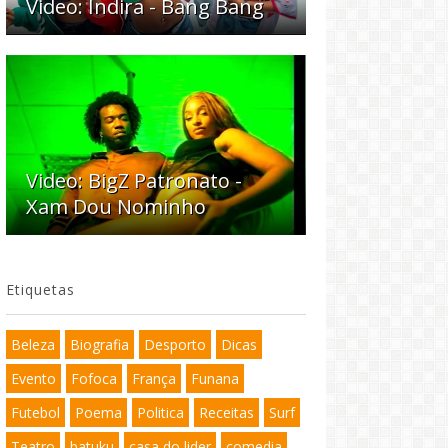
Video: Indira - Bang Bang
Video: BigZ Patronato -
Xam Dou Nominho
Etiquetas
Beleza
Biografia
Desporto
Dicas
Evento
Fofoca
França
Funana
Futebol
Poema
Politica
Receitas
Surf
Teatro
batuku
casa do lider
comedia