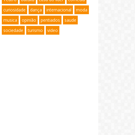
curiosidade
dança
internacional
moda
musica
opinião
pentiados
saude
sociedade
turismo
video