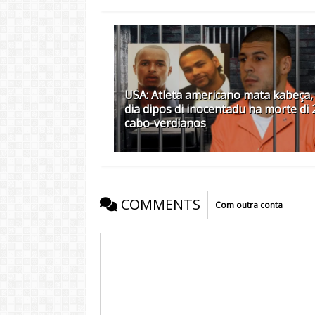
USA: Atleta americano mata kabeça,
dia dipos di inocentadu na morte di 
cabo-verdianos
COMMENTS
Com outra conta