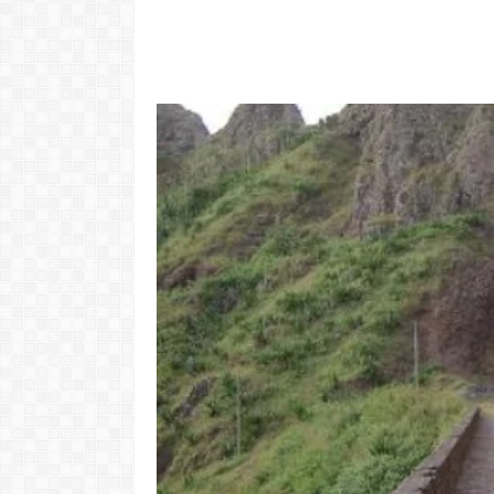
Video: Caboverdiana konta
motivo ki fazel larga
Video: 
Portugal pa volta pa Cabo
surpreend
Verde
Verde. Es k
LER MAIS
LER