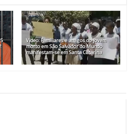
 5
Video: Familiares e amigos do jovem
2
morto em São Salvador do Mundo
manifestam-se em Santa Catarina