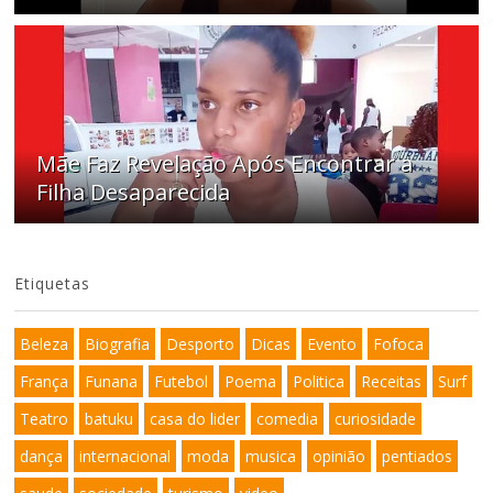
Mãe Faz Revelação Após Encontrar a
Filha Desaparecida
Etiquetas
Beleza
Biografia
Desporto
Dicas
Evento
Fofoca
França
Funana
Futebol
Poema
Politica
Receitas
Surf
Teatro
batuku
casa do lider
comedia
curiosidade
dança
internacional
moda
musica
opinião
pentiados