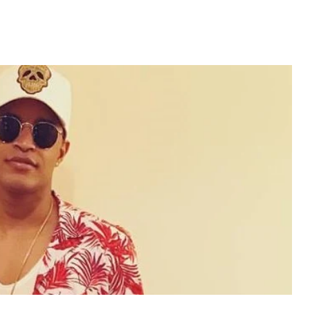
Video: Caboverdiana konta
motivo ki fazel larga
 fui para cama
Portugal pa volta pa Cabo
esidente "
Verde
 MAIS
LER MAIS