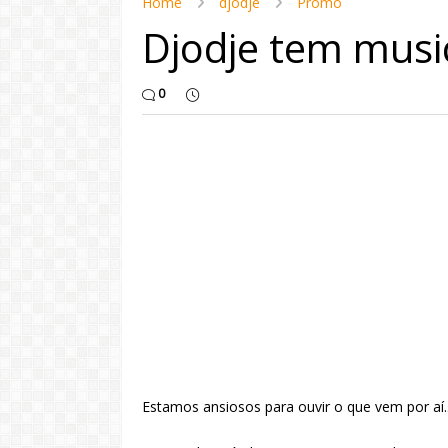
Home
djodje
Promo
Djodje tem music
0
Estamos ansiosos para ouvir o que vem por aí..