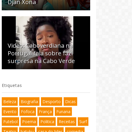
Djan Xona
Video: Caboverdiana na
Portugal fala sobre fazi
surpresa na Cabo Verde
Etiquetas
Beleza
Biografia
Desporto
Dicas
Evento
Fofoca
França
Funana
Futebol
Poema
Politica
Receitas
Surf
Teatro
batuku
casa do lider
comedia