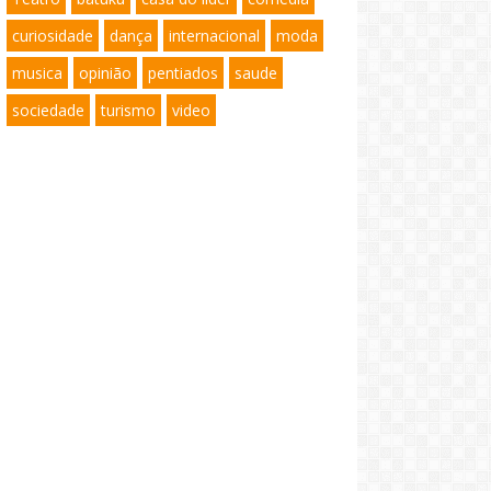
curiosidade
dança
internacional
moda
musica
opinião
pentiados
saude
sociedade
turismo
video