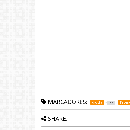
MARCADORES:
djodje
Prom
155
SHARE: