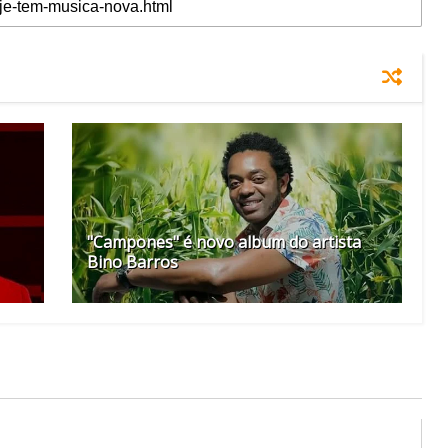
"Campones" é novo album do artista
Bino Barros