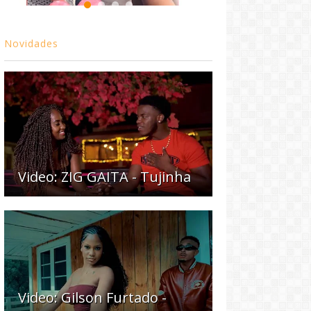
Novidades
Video: ZIG GAITA - Tujinha
Video: Gilson Furtado -