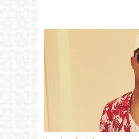
"Com 16 anos
com o Pr
LER