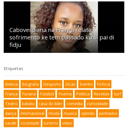
Caboverdiana na França relata
sofrimento ke tem passado ku si pai di
fidju
Etiquetas
Beleza
Biografia
Desporto
Dicas
Evento
Fofoca
França
Funana
Futebol
Poema
Politica
Receitas
Surf
Teatro
batuku
casa do lider
comedia
curiosidade
dança
internacional
moda
musica
opinião
pentiados
saude
sociedade
turismo
video