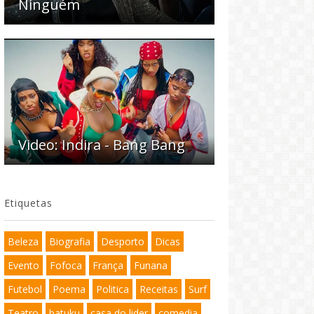
Ninguém
Video: Indira - Bang Bang
Etiquetas
Beleza
Biografia
Desporto
Dicas
Evento
Fofoca
França
Funana
Futebol
Poema
Politica
Receitas
Surf
Teatro
batuku
casa do lider
comedia