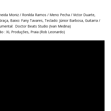
Ineida Moniz / Ronilda Ramos / Meno Pecha / Victor Duarte,
 Graça, Baixo: Fany Tavares, Teclado: Júnior Barbosa, Guitarra /
rumental: Doctor Beats Studio (Ivan Medina)
ão : XL Produções, Praia (Rob Leonardo)