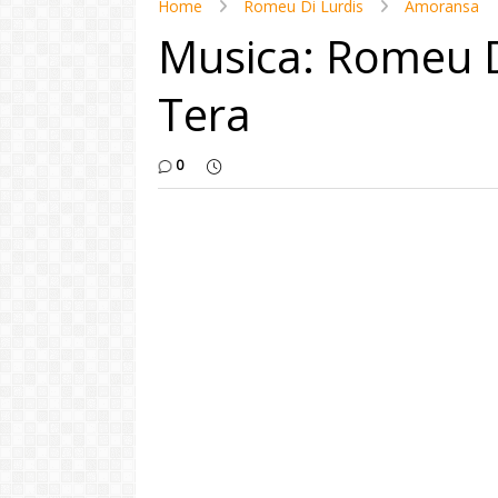
Home
Romeu Di Lurdis
Amoransa
Musica: Romeu D
Tera
0