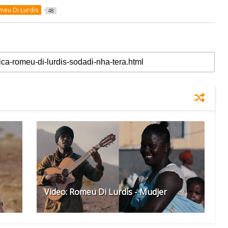
meu Di Lurdis
48
Video: Romeu Di Lurdis - Mudjer