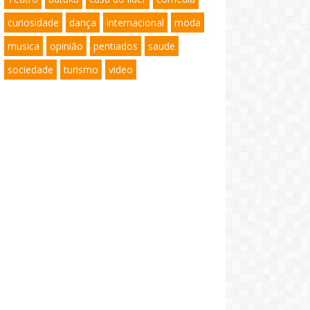
curiosidade
dança
internacional
moda
musica
opinião
pentiados
saude
sociedade
turismo
video