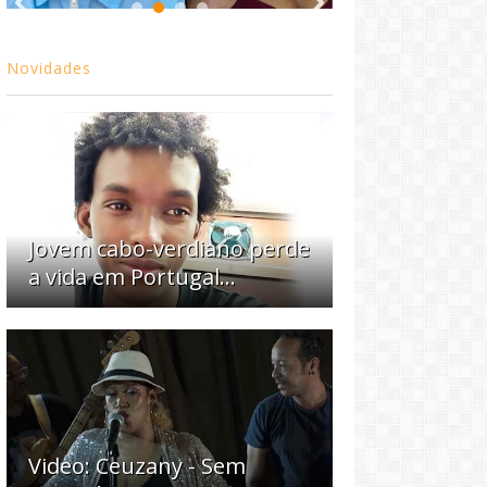
Novidades
Jovem cabo-verdiano perde
a vida em Portugal...
Video: Ceuzany - Sem