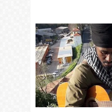
Video: Cabov
motivo ki 
"Com 16 anos fui para cama
Portugal pa 
com o Presidente "
Ve
LER MAIS
LER