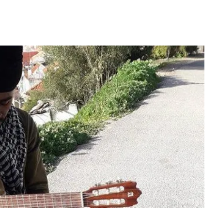
erdiana konta
fazel larga
Video: Mãe e Pai
volta pa Cabo
surpreendido na Cabo
rde
Verde. Es ka sa speraba
 MAIS
LER MAIS