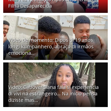
Filha Desaparecida
Video de momento: Dipos di 19 anos
longi kumpanhero, abraço di irmãos
emociona…
Video: Caboverdiana fala si experiencia
di vivi na estrangeiro... Na inicio pensa
diziste mas...