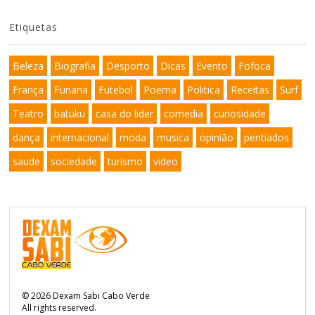
Etiquetas
Beleza
Biografia
Desporto
Dicas
Evento
Fofoca
França
Funana
Futebol
Poema
Politica
Receitas
Surf
Teatro
batuku
casa do lider
comedia
curiosidade
dança
internacional
moda
musica
opinião
pentiados
saude
sociedade
turismo
video
©
2026
Dexam Sabi Cabo Verde
All rights reserved.