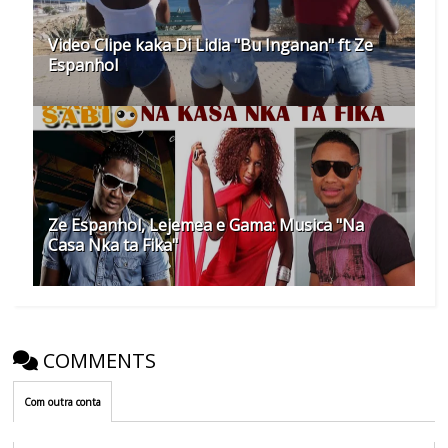
Video Clipe kaka Di Lidia "Bu Inganan" ft Ze
Espanhol
Ze Espanhol, Lejemea e Gama: Musica "Na
Casa Nka ta Fika"
COMMENTS
Com outra conta