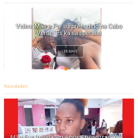
Video: Caboverdiana konta motivo ki
fazel larga Portugal pa volta pa Cabo
Verde
LER MAIS
Novidades
Mãe Faz Revelação Após Encontrar a