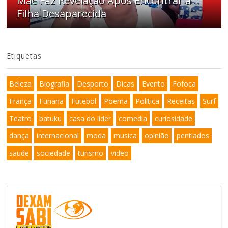
Mãe Faz Revelação Após Encontrar a
Filha Desaparecida
Etiquetas
Beleza
Biografia
Desporto
Dicas
Evento
Fofoca
França
Funana
Futebol
Poema
Politica
Receitas
Surf
Teatro
batuku
casa do lider
comedia
curiosidade
dança
internacional
moda
musica
opinião
pentiados
saude
sociedade
turismo
video