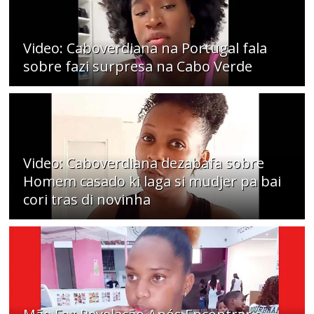
Video: Caboverdiana na Portugal fala
sobre fazi surpresa na Cabo Verde
Video: Caboverdiana dezabafa sobre
Homem casado ki laga si mudjer pa bai
cori tras di novinha