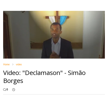
Home
video
Video: "Declamason" - Simão
Borges
0