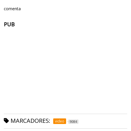
comenta
PUB
MARCADORES:
video
9084