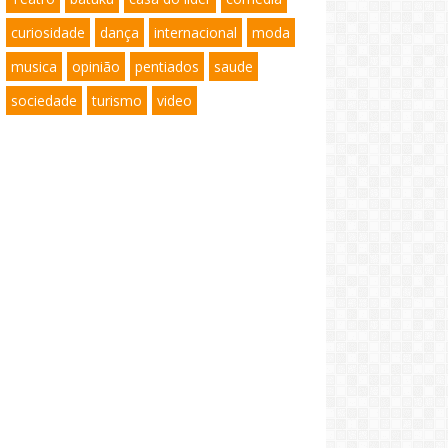
curiosidade
dança
internacional
moda
musica
opinião
pentiados
saude
sociedade
turismo
video