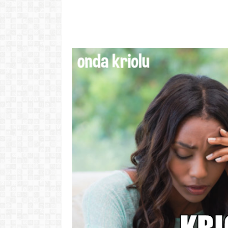
"Com 16 anos
com o Pr
LER