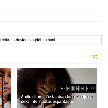
i
Audio di um mãe ta abandona si fidju sa
dexa internautas espantados