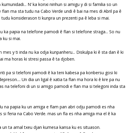
kumunidadi... N’ ka konxi ninhun si amigu y di si familia so un
 e flan ma sta tudu na Cabo Verde undi ê bai na mes di Abril pa ê
ku tudu konsiderason ti kunpra un prezenti pa ê leba si mai.
a papia na telefone pamodi ê flan si telefone straga... So nu
a ku si mai.
n mes y ti inda nu ka odja kunpanheru... Diskulpa ki ê sta dan ê ki
i ma horas ki stresi passa ê ta djoben.
nti pa si telefoni pamodi ê ka teni kabesa pa konbersu gosi ki
preson.... Un dia un ligal ê xatia ta flan ma hora ki ê kre pa nu
as na telefoni di un si amigo pamodi e flan ma si telegoni inda sta
du na papia ku un amiga e flam pan abri odju pamodi es nha
s si feria na Cabo Verde. mas un fla es nha amiga ma el ê ka
ra un ta amal txeu djan kumesa kansa ku es situason.