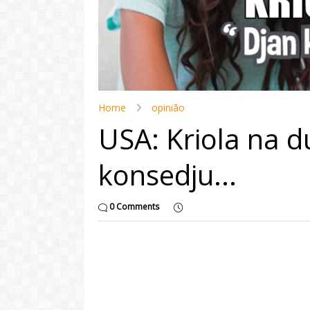
Home
opinião
USA: Kriola na d
konsedju...
0 Comments