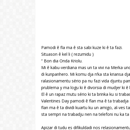
Pamodi ê fla ma ê sta sabi kuze ki ê ta fazi.
Situason ê kel li ( rezumidu )
“ Bon dia Onda Kriolu.
Mi ê kabu-verdiana mas un ta vivi na Merka und
di kunpanhero. Mi komu dja n’ka sta kriansa djan
ralasionamentu sério pa nu fazi vida djuntu pamo
prublema y ma logu ki ê divorsia di mudjer ki ê
El ê un rapaz mutu sério ki ta brinka ku si tra
Valentines Day pamodi ê flan ma ê ta trabadja 
flan ma ê ta dividi kuartu ku un amigo, al-ves
sta sempri na trabadju nen na telefoni nu ka ta 
Apizar di tudu es difikuldadi nos relasionamen