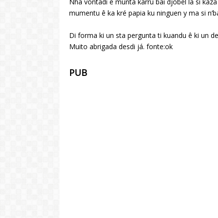
Nha vontadi ê munta karru bai djobel la si kaza
mumentu ê ka kré papia ku ninguen y ma si n’ba
Di forma ki un sta pergunta ti kuandu ê ki un de
Muito abrigada desdi já. fonte:ok
PUB