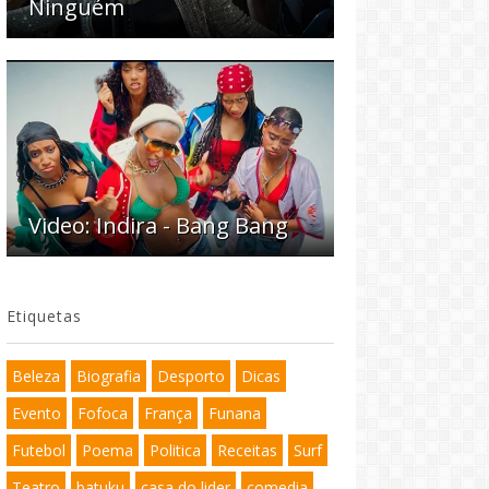
Ninguém
Video: Indira - Bang Bang
Etiquetas
Beleza
Biografia
Desporto
Dicas
Evento
Fofoca
França
Funana
Futebol
Poema
Politica
Receitas
Surf
Teatro
batuku
casa do lider
comedia