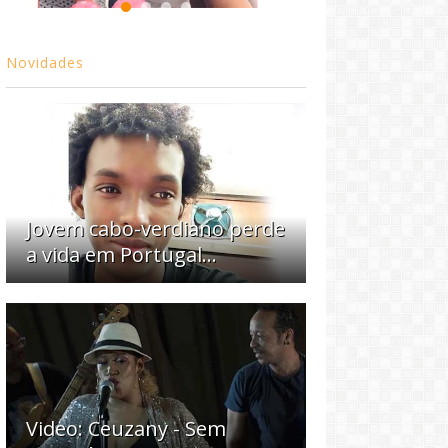
Novidades
Jovem cabo-verdiano perde
a vida em Portugal...
Video: Ceuzany - Sem