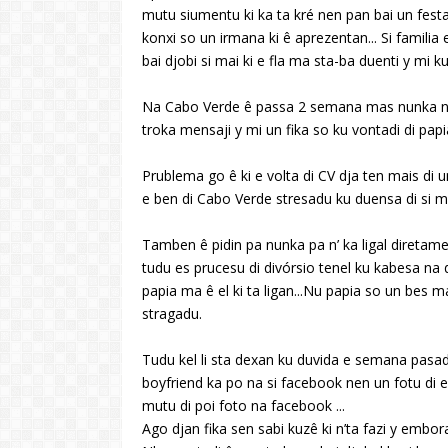
mutu siumentu ki ka ta kré nen pan bai un festa 
konxi so un irmana ki ê aprezentan... Si familia
bai djobi si mai ki e fla ma sta-ba duenti y mi 
Na Cabo Verde ê passa 2 semana mas nunka nu k
troka mensaji y mi un fika so ku vontadi di papi
Prublema go ê ki e volta di CV dja ten mais di u
e ben di Cabo Verde stresadu ku duensa di si ma
Tamben ê pidin pa nunka pa n’ ka ligal diretame
tudu es prucesu di divórsio tenel ku kabesa na de
papia ma ê el ki ta ligan...Nu papia so un bes m
stragadu.
Tudu kel li sta dexan ku duvida e semana pasa
boyfriend ka po na si facebook nen un fotu di e
mutu di poi foto na facebook ...
Ago djan fika sen sabi kuzê ki n’ta fazi y embo