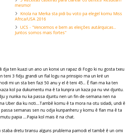
mesmo!
Kriola na Merka sta pidi bu voto pa elegel komu Miss
Africa/USA 2016
UCS - "Vencemos e bem as eleições autárquicas...
Juntos somos mais fortes"
i dja ten kuazi un ano un konxi un rapaz di Fogo ki nu gosta txeu
 teni 3 fidju grandi un flal logu na prinsipio ma un kré un
di mi un sta ben fazi 50 anu y el ê teni 45... Ê flan ma ka ten
 kaza kol pa dukumentu ma ê ta kunpra un kaza pa nu vivi djuntu.
badju y nunka nu ka passa djuntu nen un fin-de-semana nen na
na Uber dia ku noti....Tambê komu ê ta mora na otu sidadi, undi ê
 ta passa semanas sen nu odja kunpanheru y komu ê flan ma ê ta
mutu papia ....Papia kol mais ê na chat.
tu staba dretu tiransu alguns prublema pamodi el tambê ê un omi