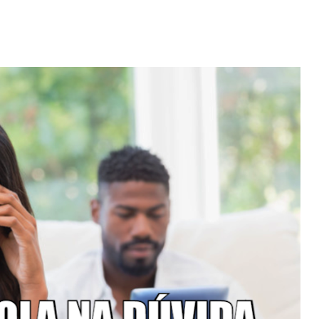
Video: Caboverdiana konta
motivo ki fazel larga
 fui para cama
Portugal pa volta pa Cabo
esidente "
Verde
 MAIS
LER MAIS