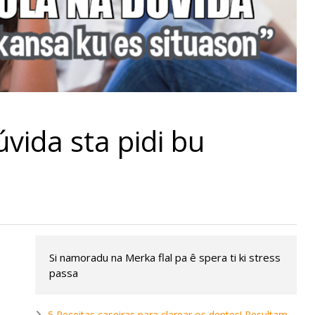
úvida sta pidi bu
Si namoradu na Merka flal pa ê spera ti ki stress
passa
5 Receitas caseiras para clarear os dentes! Resultam