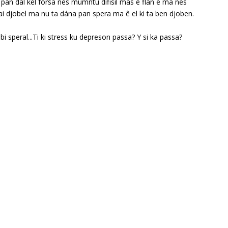
 pan dal kel forsa nes mumntu difisil mas ê flan é ma nes
i djobel ma nu ta dána pan spera ma ê el ki ta ben djoben.
bi speral...Ti ki stress ku depreson passa? Y si ka passa?