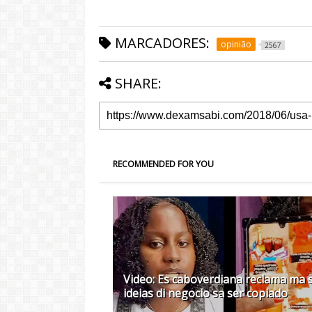
MARCADORES:
opinião
2567
SHARE:
RECOMMENDED FOR YOU
Video: Es caboverdiana reclama ma s
ideias di negocio sa ser copiado