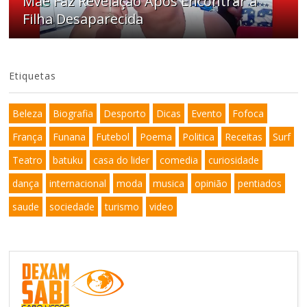
Mãe Faz Revelação Após Encontrar a
Filha Desaparecida
Etiquetas
Beleza
Biografia
Desporto
Dicas
Evento
Fofoca
França
Funana
Futebol
Poema
Politica
Receitas
Surf
Teatro
batuku
casa do lider
comedia
curiosidade
dança
internacional
moda
musica
opinião
pentiados
saude
sociedade
turismo
video