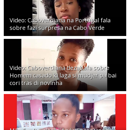
Video: Caboverdiana na Portugal fala
sobre fazi surpresa na Cabo Verde
Video: Caboverdiana dezabafa sobre
Homem casado ki laga si mudjer pa bai
cori tras di novinha