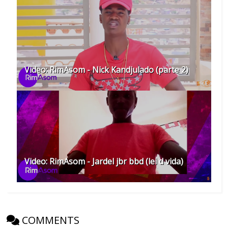
Video: RimAsom - Nick Kandjulado (parte 2)
Video: RimAsom - Jardel jbr bbd (lei d vida)
COMMENTS