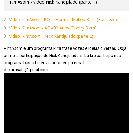
RimAsom - video Nick Kandjulado (parte 1)
Video: RimAsom" PCC - Flam se Mal ou Bem (Freestyle)
Video: RimAsom - AC 400 Anos (Poetry Slam)
Video: RimAsom - Nick Kandjulado (parte 2)
RimAsom é um programa ki ta traze vozes e ideias diversas. Odja
primera participação de Nick Kandjulado. si bu kre participa nes
programa basta bu envia bu video pa email:
dexamsabi@gmail.com