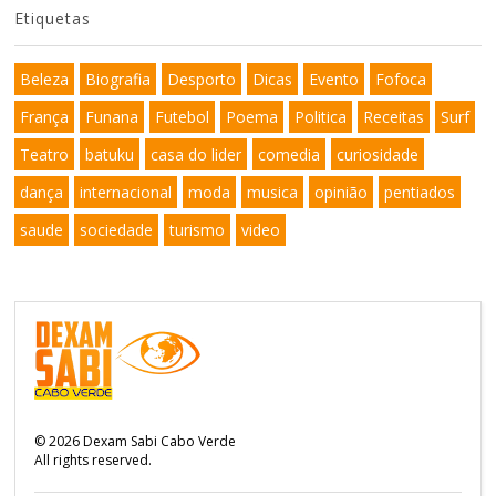
Etiquetas
Beleza
Biografia
Desporto
Dicas
Evento
Fofoca
França
Funana
Futebol
Poema
Politica
Receitas
Surf
Teatro
batuku
casa do lider
comedia
curiosidade
dança
internacional
moda
musica
opinião
pentiados
saude
sociedade
turismo
video
©
2026
Dexam Sabi Cabo Verde
All rights reserved.