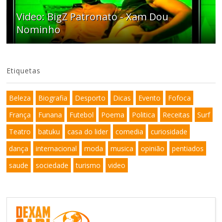
Video: BigZ Patronato - Xam Dou
Nominho
Etiquetas
Beleza
Biografia
Desporto
Dicas
Evento
Fofoca
França
Funana
Futebol
Poema
Politica
Receitas
Surf
Teatro
batuku
casa do lider
comedia
curiosidade
dança
internacional
moda
musica
opinião
pentiados
saude
sociedade
turismo
video