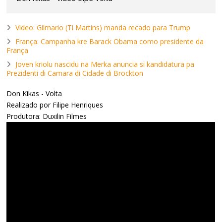
Video: Gilmario (Ti Martins) manda recado para Trump
França: Campanha kre Barack Obama como presidente da
França
Joven kriolu nascidu na Merka anuncia si kandidatura pa
Prezidenti di Camara di Cidade di Brockton
Don Kikas - Volta
Realizado por Filipe Henriques
Produtora: Duxilin Filmes