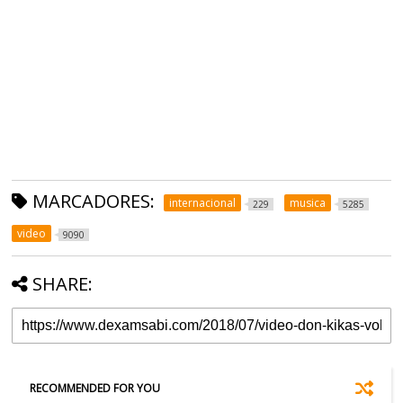
MARCADORES:
internacional
musica
229
5285
video
9090
SHARE:
RECOMMENDED FOR YOU