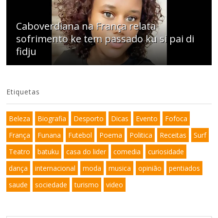
Caboverdiana na França relata
sofrimento ke tem passado ku si pai di
fidju
Etiquetas
Beleza
Biografia
Desporto
Dicas
Evento
Fofoca
França
Funana
Futebol
Poema
Politica
Receitas
Surf
Teatro
batuku
casa do lider
comedia
curiosidade
dança
internacional
moda
musica
opinião
pentiados
saude
sociedade
turismo
video