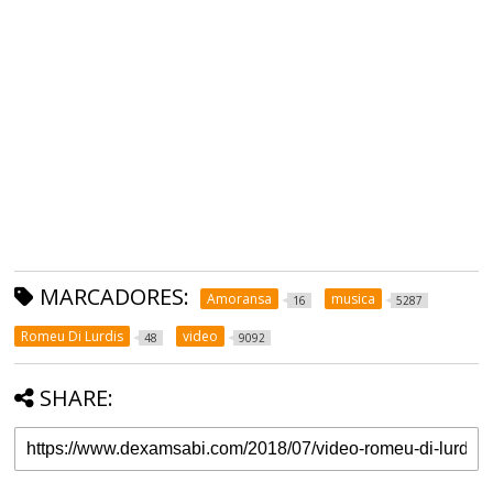
MARCADORES:
Amoransa
musica
16
5287
Romeu Di Lurdis
video
48
9092
SHARE: