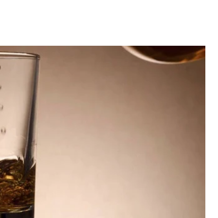
Video: Caboverdiana konta
motivo ki fazel larga
 fui para cama
Portugal pa volta pa Cabo
esidente "
Verde
 MAIS
LER MAIS