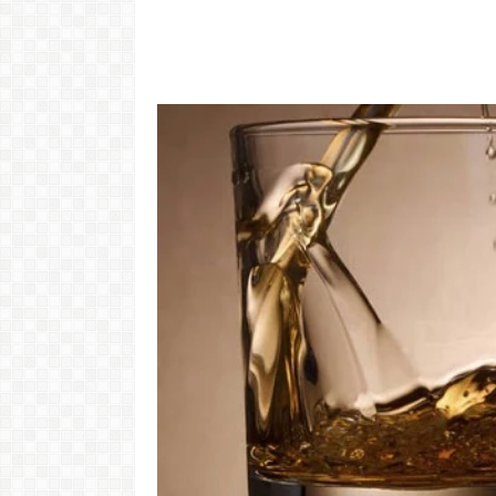
"Com 16 anos
com o Pr
LER