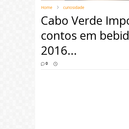
Home
curiosidade
Cabo Verde Impo
contos em bebid
2016...
0