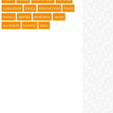
curiosidade
dança
internacional
moda
musica
opinião
pentiados
saude
sociedade
turismo
video