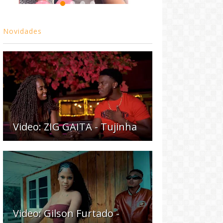
Novidades
Video: ZIG GAITA - Tujinha
Video: Gilson Furtado -