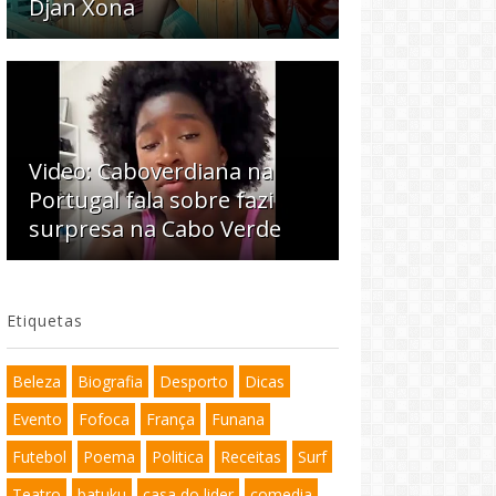
Djan Xona
Video: Caboverdiana na
Portugal fala sobre fazi
surpresa na Cabo Verde
Etiquetas
Beleza
Biografia
Desporto
Dicas
Evento
Fofoca
França
Funana
Futebol
Poema
Politica
Receitas
Surf
Teatro
batuku
casa do lider
comedia