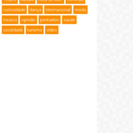
curiosidade
dança
internacional
moda
musica
opinião
pentiados
saude
sociedade
turismo
video