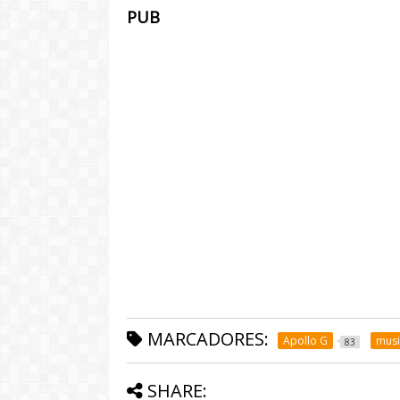
PUB
MARCADORES:
Apollo G
musi
83
SHARE: