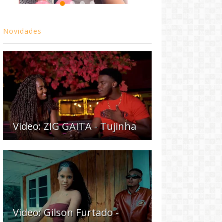
Novidades
Video: ZIG GAITA - Tujinha
Video: Gilson Furtado -