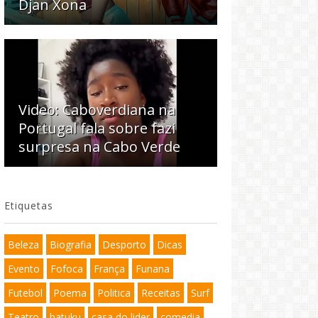
Djan Xona
Video: Caboverdiana na
Portugal fala sobre fazi
surpresa na Cabo Verde
Etiquetas
Beleza
Biografia
Desporto
Dicas
Evento
Fofoca
França
Funana
Futebol
Poema
Politica
Receitas
Surf
Teatro
batuku
casa do lider
comedia