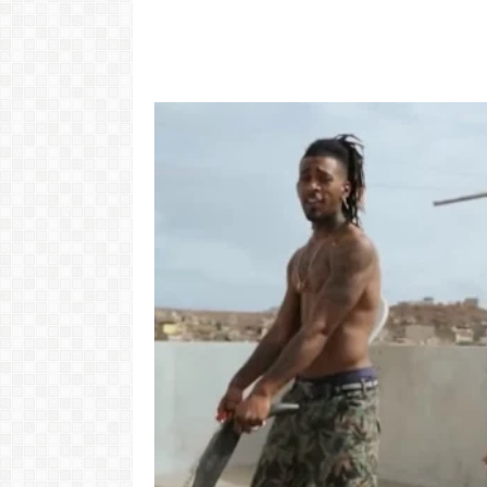
"Com 16 anos
com o Pr
LER