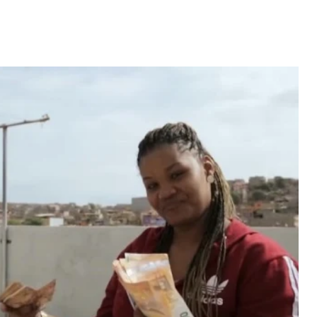
Video: Caboverdiana konta
motivo ki fazel larga
 fui para cama
Portugal pa volta pa Cabo
esidente "
Verde
 MAIS
LER MAIS