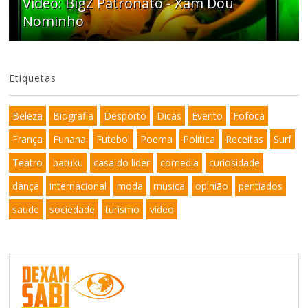
Video: BigZ Patronato - Xam Dou
Nominho
Etiquetas
Beleza
Biografia
Desporto
Dicas
Evento
Fofoca
França
Funana
Futebol
Poema
Politica
Receitas
Surf
Teatro
batuku
casa do lider
comedia
curiosidade
dança
internacional
moda
musica
opinião
pentiados
saude
sociedade
turismo
video