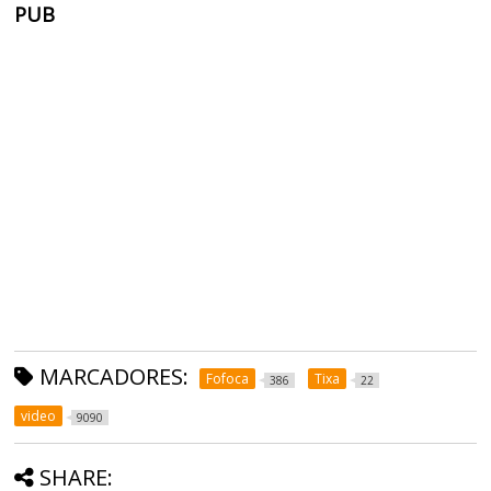
PUB
MARCADORES:
Fofoca
Tixa
386
22
video
9090
SHARE: