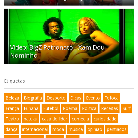
Video: BigZ Patronato - Xam Dou
Nominho
Etiquetas
Beleza
Biografia
Desporto
Dicas
Evento
Fofoca
França
Funana
Futebol
Poema
Politica
Receitas
Surf
Teatro
batuku
casa do lider
comedia
curiosidade
dança
internacional
moda
musica
opinião
pentiados