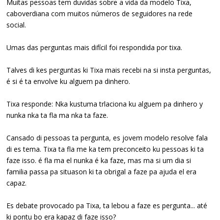
Muitas pessoas tem duvidas sobre a vida da modelo Tixa,
caboverdiana com muitos números de seguidores na rede
social.
Umas das perguntas mais difícil foi respondida por tixa.
Talves di kes perguntas ki Tixa mais recebi na si insta perguntas,
é si é ta envolve ku alguem pa dinhero.
Tixa responde: Nka kustuma trlaciona ku alguem pa dinhero y
nunka nka ta fla ma nka ta faze.
Cansado di pessoas ta pergunta, es jovem modelo resolve fala
di es tema. Tixa ta fla me ka tem preconceito ku pessoas ki ta
faze isso. é fla ma el nunka é ka faze, mas ma si um dia si
familia passa pa situason ki ta obrigal a faze pa ajuda el era
capaz.
Es debate provocado pa Tixa, ta lebou a faze es pergunta... até
ki pontu bo era kapaz di faze isso?