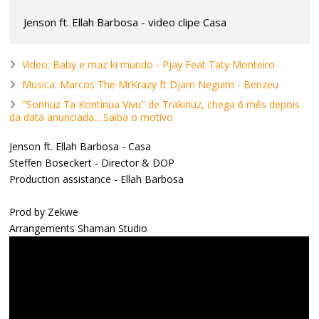
Jenson ft. Ellah Barbosa - video clipe Casa
Video: Baby e maz ki mundo - Pjay Feat Taty Monteiro
Musica: Marcos The MrKrazy ft Djam Neguim - Benzeu
"Sonhuz Ta Kontinua Vivu" de Trakinuz, chega 6 mês depois
da data anunciada... Saiba o motivo
Jenson ft. Ellah Barbosa - Casa
Steffen Boseckert - Director & DOP
Production assistance - Ellah Barbosa
Prod by Zekwe
Arrangements Shaman Studio