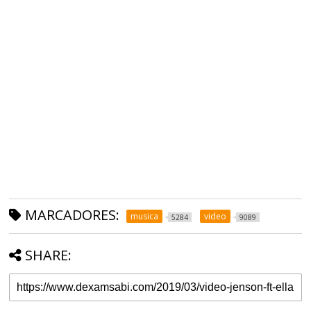
MARCADORES:
musica
video
5284
9089
SHARE: