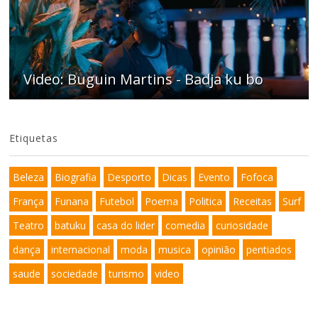
Video: Buguin Martins - Badja ku bo
Etiquetas
Beleza
Biografia
Desporto
Dicas
Evento
Fofoca
França
Funana
Futebol
Poema
Politica
Receitas
Surf
Teatro
batuku
casa do lider
comedia
curiosidade
dança
internacional
moda
musica
opinião
pentiados
saude
sociedade
turismo
video