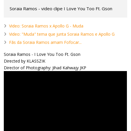
Soraia Ramos - video clipe I Love You Too Ft. Gson
Video: Soraia Ramos x Apollo G - Muda
Video: "Muda" tema que junta Soraia Ramos e Apollo G
Fãs da Soraia Ramos amam Fofocar...
Soraia Ramos - I Love You Too Ft. Gson
Directed by KLASSZIK
Director of Photography: Jihad Kahwajy JKP