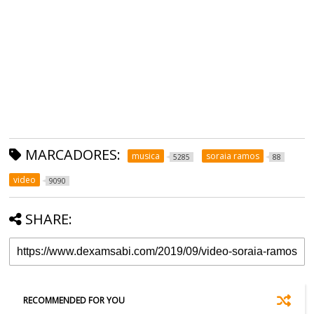
MARCADORES:
musica
soraia ramos
5285
88
video
9090
SHARE:
RECOMMENDED FOR YOU