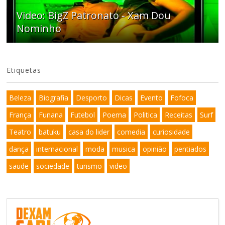
Video: BigZ Patronato - Xam Dou
Nominho
Etiquetas
Beleza
Biografia
Desporto
Dicas
Evento
Fofoca
França
Funana
Futebol
Poema
Politica
Receitas
Surf
Teatro
batuku
casa do lider
comedia
curiosidade
dança
internacional
moda
musica
opinião
pentiados
saude
sociedade
turismo
video