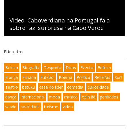
Video: Caboverdiana na Portugal fala
sobre fazi surpresa na Cabo Verde
Etiquetas
Beleza
Biografia
Desporto
Dicas
Evento
Fofoca
França
Funana
Futebol
Poema
Politica
Receitas
Surf
Teatro
batuku
casa do lider
comedia
curiosidade
dança
internacional
moda
musica
opinião
pentiados
saude
sociedade
turismo
video