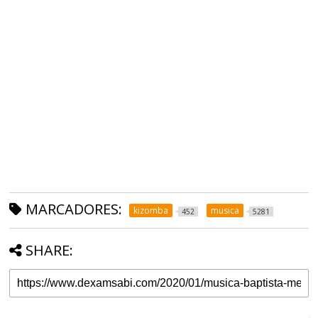
MARCADORES:
kizomba
musica
452
5281
SHARE: