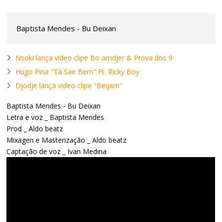
Baptista Mendes - Bu Deixan
Nsoki lança video clipe Bo amdjer & Prova dos 9
Hugo Pina "Tá Sair Bem" Ft. Ricky Boy
Djodje lança video clipe "Beijam"
Baptista Mendes - Bu Deixan
Letra e voz _ Baptista Mendes
Prod _ Aldo beatz
Mixagen e Masterização _ Aldo beatz
Captação de voz _ Ivan Medina