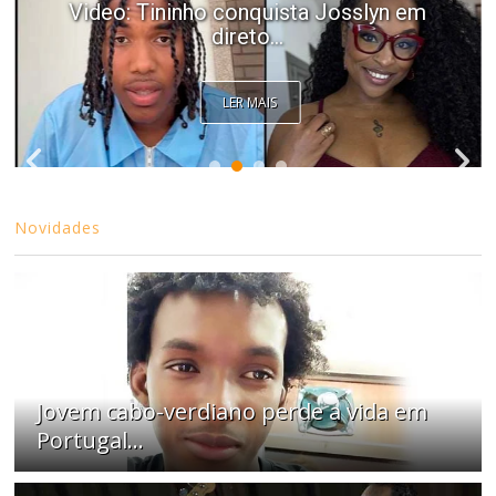
Video: Tininho conquista Josslyn em
direto...
LER MAIS
Novidades
Jovem cabo-verdiano perde a vida em
Portugal...