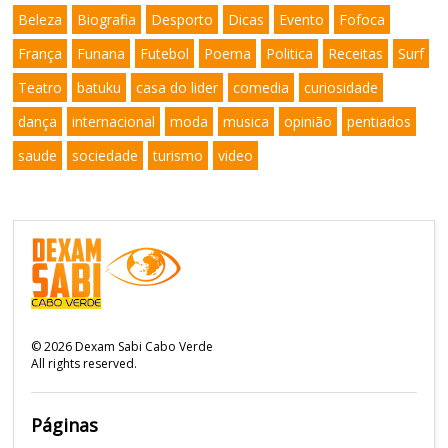
Beleza
Biografia
Desporto
Dicas
Evento
Fofoca
França
Funana
Futebol
Poema
Politica
Receitas
Surf
Teatro
batuku
casa do lider
comedia
curiosidade
dança
internacional
moda
musica
opinião
pentiados
saude
sociedade
turismo
video
©
2026
Dexam Sabi Cabo Verde
All rights reserved.
Páginas