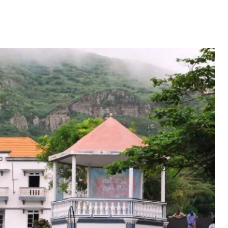
erdiana konta
fazel larga
Video: Mãe e Pai
volta pa Cabo
surpreendido na Cabo
rde
Verde. Es ka sa speraba
 MAIS
LER MAIS