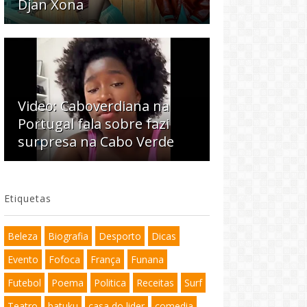
Djan Xona
Video: Caboverdiana na
Portugal fala sobre fazi
surpresa na Cabo Verde
Etiquetas
Beleza
Biografia
Desporto
Dicas
Evento
Fofoca
França
Funana
Futebol
Poema
Politica
Receitas
Surf
Teatro
batuku
casa do lider
comedia