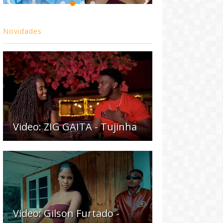
Novidades
Video: ZIG GAITA - Tujinha
Video: Gilson Furtado -