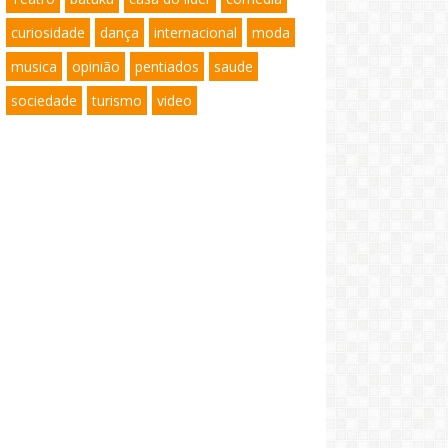
curiosidade
dança
internacional
moda
musica
opinião
pentiados
saude
sociedade
turismo
video