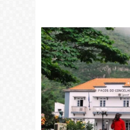
Video: Cabov
motivo ki 
"Com 16 anos fui para cama
Portugal pa 
com o Presidente "
Ve
LER MAIS
LER