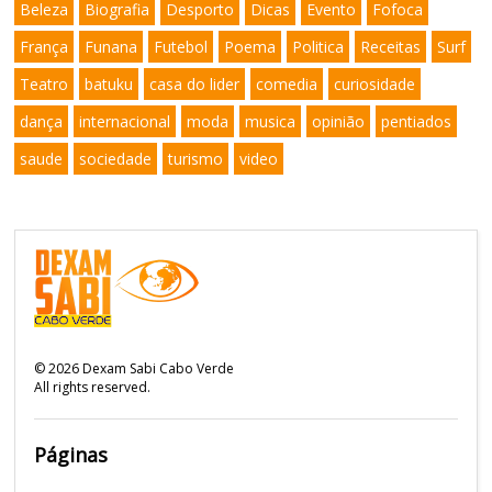
Beleza
Biografia
Desporto
Dicas
Evento
Fofoca
França
Funana
Futebol
Poema
Politica
Receitas
Surf
Teatro
batuku
casa do lider
comedia
curiosidade
dança
internacional
moda
musica
opinião
pentiados
saude
sociedade
turismo
video
©
2026
Dexam Sabi Cabo Verde
All rights reserved.
Páginas