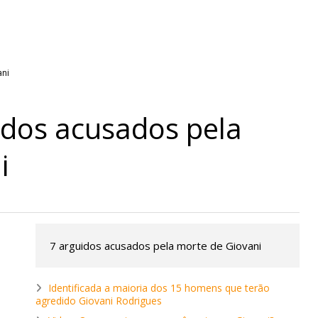
idos acusados pela
i
Video: Mãe e Pai
nho conquista
surpreendido na Cabo
m direto...
Verde. Es ka sa speraba
7 arguidos acusados pela morte de Giovani
 MAIS
LER MAIS
Identificada a maioria dos 15 homens que terão
agredido Giovani Rodrigues