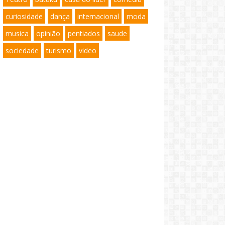
curiosidade
dança
internacional
moda
musica
opinião
pentiados
saude
sociedade
turismo
video