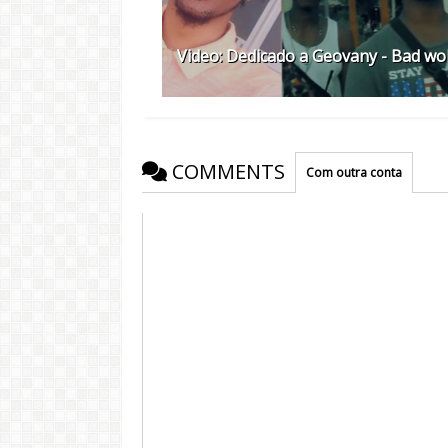
Video: Dedicado a Geovany - Bad wo
COMMENTS
Com outra conta