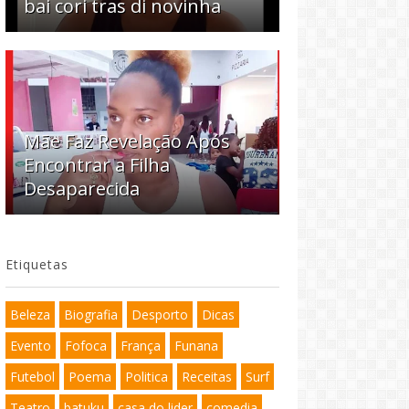
bai cori tras di novinha
Mãe Faz Revelação Após
Encontrar a Filha
Desaparecida
Etiquetas
Beleza
Biografia
Desporto
Dicas
Evento
Fofoca
França
Funana
Futebol
Poema
Politica
Receitas
Surf
Teatro
batuku
casa do lider
comedia