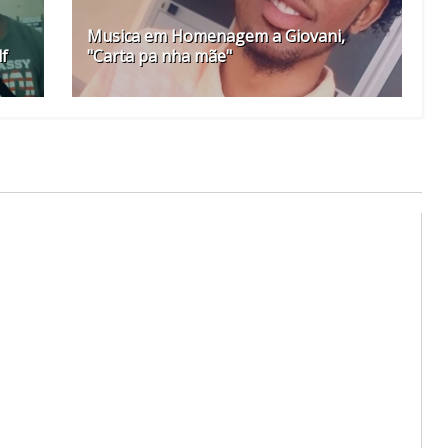
Musica em Homenagem a Giovani,
lf
"Carta pa nha mãe"