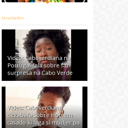
Novidades
Video: Caboverdiana na
Portugal fala sobre fazi
surpresa na Cabo Verde
Video: Caboverdiana
dezabafa sobre Homem
casado ki laga si mudjer pa