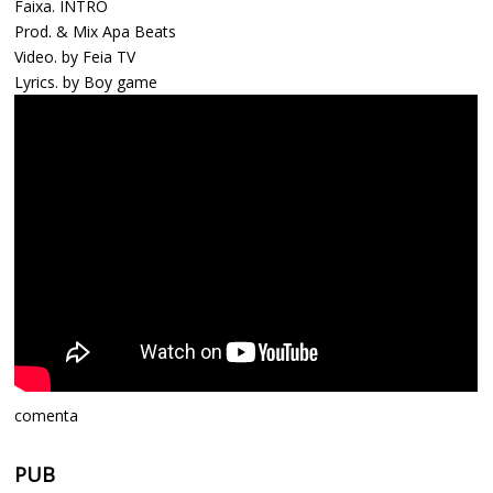
Faixa. INTRO
Prod. & Mix Apa Beats
Video. by Feia TV
Lyrics. by Boy game
comenta
PUB