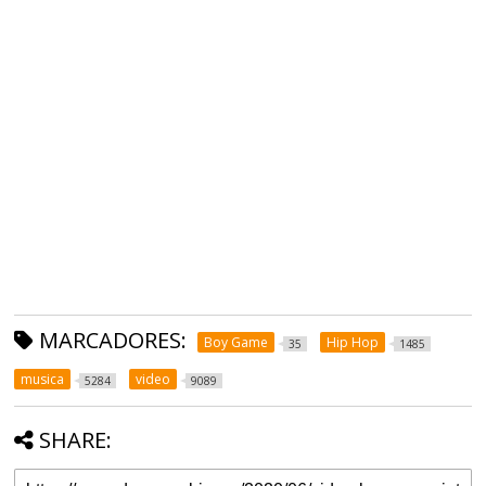
MARCADORES:
Boy Game
Hip Hop
35
1485
musica
video
5284
9089
SHARE: