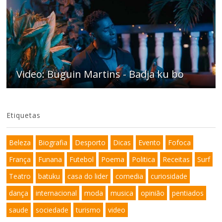
Video: Buguin Martins - Badja ku bo
Etiquetas
Beleza
Biografia
Desporto
Dicas
Evento
Fofoca
França
Funana
Futebol
Poema
Politica
Receitas
Surf
Teatro
batuku
casa do lider
comedia
curiosidade
dança
internacional
moda
musica
opinião
pentiados
saude
sociedade
turismo
video