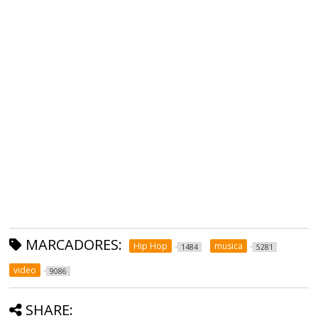
MARCADORES:
Hip Hop
musica
1484
5281
video
9086
SHARE: