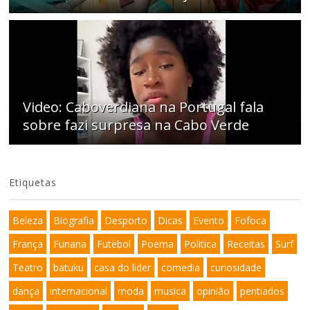
Video: Caboverdiana na Portugal fala
sobre fazi surpresa na Cabo Verde
Etiquetas
Beleza
Biografia
Desporto
Dicas
Evento
Fofoca
França
Funana
Futebol
Poema
Politica
Receitas
Surf
Teatro
batuku
casa do lider
comedia
curiosidade
dança
internacional
moda
musica
opinião
pentiados