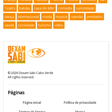
Teatro
batuku
casa do lider
comedia
curiosidade
dança
internacional
moda
musica
opinião
pentiados
saude
sociedade
turismo
video
©
2026
Dexam Sabi Cabo Verde
All rights reserved.
Páginas
Página inicial
Política de privacidade
Termos de Serviço
Musica