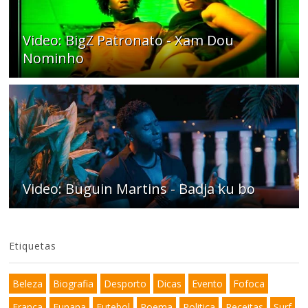
Video: BigZ Patronato - Xam Dou
Nominho
Video: Buguin Martins - Badja ku bo
Etiquetas
Beleza
Biografia
Desporto
Dicas
Evento
Fofoca
França
Funana
Futebol
Poema
Politica
Receitas
Surf