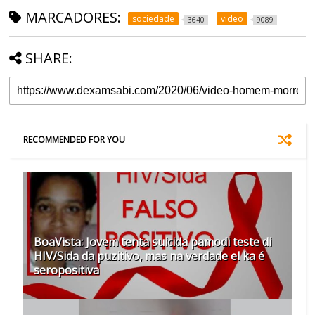
MARCADORES:
sociedade
video
3640
9089
SHARE:
RECOMMENDED FOR YOU
BoaVista: Jovem tenta suicida pamodi teste di
HIV/Sida da puzitivo, mas na verdade el ka é
seropositiva