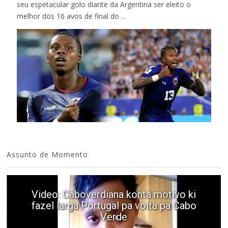
seu espetacular golo diante da Argentina ser eleito o
melhor dos 16 avos de final do ...
Assunto de Momento
o ki
Cabo
Video: Mãe e Pai surpreendido na C
Verde. Es ka sa speraba