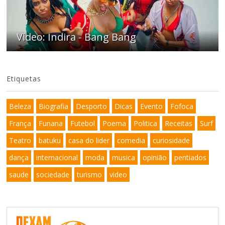
Video: Indira - Bang Bang
Etiquetas
Beleza
Biografia
Desporto
Dicas
Evento
Fofoca
França
Funana
Futebol
Poema
Politica
Receitas
Surf
Teatro
batuku
casa do lider
comedia
curiosidade
dança
internacional
moda
musica
opinião
pentiados
saude
sociedade
turismo
video