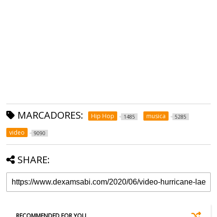
MARCADORES:
Hip Hop
musica
1485
5285
video
9090
SHARE:
RECOMMENDED FOR YOU