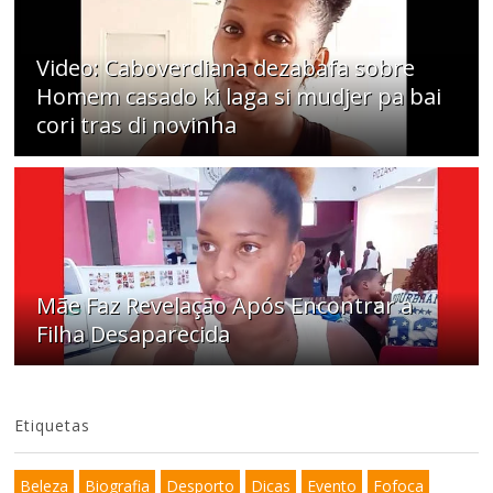
Video: Caboverdiana dezabafa sobre
Homem casado ki laga si mudjer pa bai
cori tras di novinha
Mãe Faz Revelação Após Encontrar a
Filha Desaparecida
Etiquetas
Beleza
Biografia
Desporto
Dicas
Evento
Fofoca