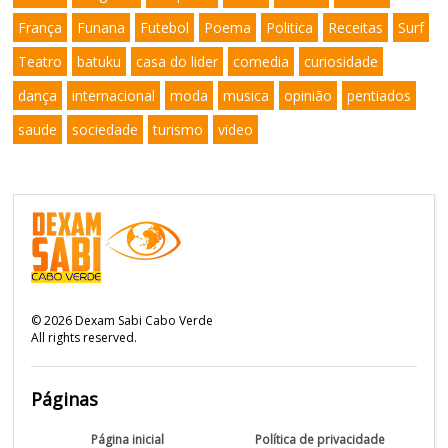
França
Funana
Futebol
Poema
Politica
Receitas
Surf
Teatro
batuku
casa do lider
comedia
curiosidade
dança
internacional
moda
musica
opinião
pentiados
saude
sociedade
turismo
video
©
2026
Dexam Sabi Cabo Verde
All rights reserved.
Páginas
Página inicial
Política de privacidade