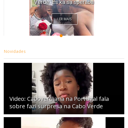
Verde. Es ka sa speraba
LER MAIS
Novidades
Video: Caboverdiana na Portugal fala
sobre fazi surpresa na Cabo Verde