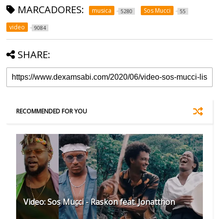
MARCADORES:
musica
Sos Mucci
5280
55
video
9084
SHARE:
RECOMMENDED FOR YOU
Video: Sos Mucci - Raskon feat. Jonatthon