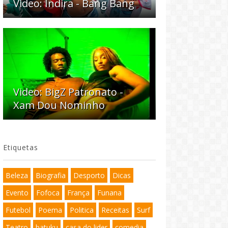
Video: Indira - Bang Bang
Video: BigZ Patronato -
Xam Dou Nominho
Etiquetas
Beleza
Biografia
Desporto
Dicas
Evento
Fofoca
França
Funana
Futebol
Poema
Politica
Receitas
Surf
Teatro
batuku
casa do lider
comedia