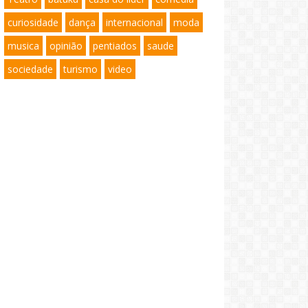
curiosidade
dança
internacional
moda
musica
opinião
pentiados
saude
sociedade
turismo
video