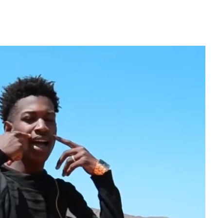
Video: Caboverdiana konta
motivo ki fazel larga
 fui para cama
Portugal pa volta pa Cabo
esidente "
Verde
 MAIS
LER MAIS