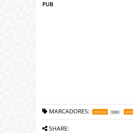
PUB
MARCADORES:
musica
vid
5285
SHARE: