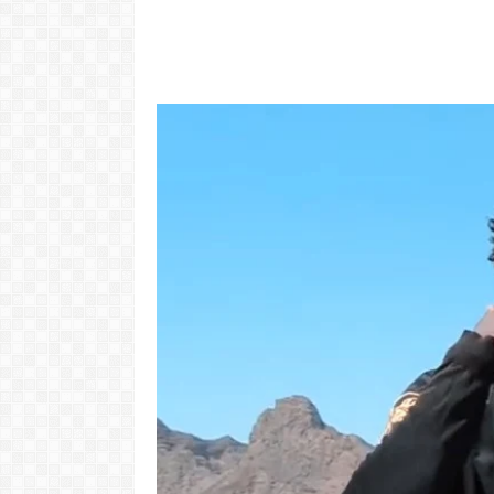
"Com 16 anos
com o Pr
LER