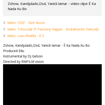
Zshow, Kandjulado,Dsd, Yanick lamar - video clipe É Ka
Nada Ku Bo
Video: CESF - Sem Iluson
Video: Tchocolat Ft Passiony Rapper - Brutalmente Delicado
Video: Lseu Khalifa - G´S
Zshow, Kandjulado,Dsd, Yanick lamar - É Ka Nada Ku Bo
Produced Edu
Instrumental by Dj Gelson
Directed by RMFILM vision