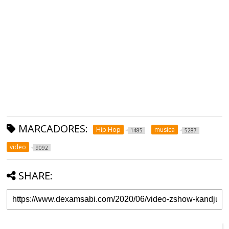
MARCADORES:
Hip Hop
musica
1485
5287
video
9092
SHARE: