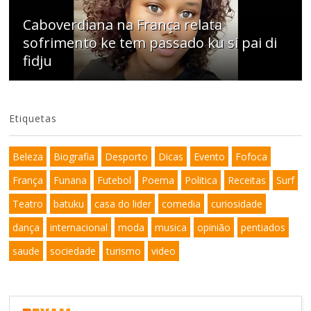
Caboverdiana na França relata
sofrimento ke tem passado ku si pai di
fidju
Etiquetas
Beleza
Biografia
Desporto
Dicas
Evento
Fofoca
França
Funana
Futebol
Poema
Politica
Receitas
Surf
Teatro
batuku
casa do lider
comedia
curiosidade
dança
internacional
moda
musica
opinião
pentiados
saude
sociedade
turismo
video