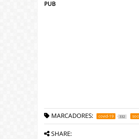
PUB
MARCADORES:
covid-19
soc
332
SHARE: