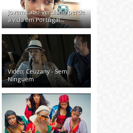
Jovem cabo-verdiano perde
a vida em Portugal...
Video: Ceuzany - Sem
Ninguém