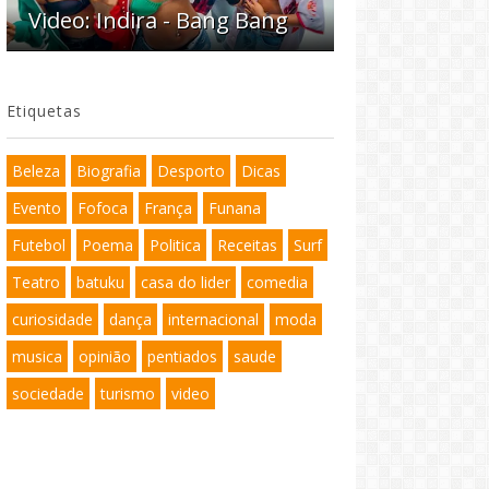
Video: Indira - Bang Bang
Etiquetas
Beleza
Biografia
Desporto
Dicas
Evento
Fofoca
França
Funana
Futebol
Poema
Politica
Receitas
Surf
Teatro
batuku
casa do lider
comedia
curiosidade
dança
internacional
moda
musica
opinião
pentiados
saude
sociedade
turismo
video