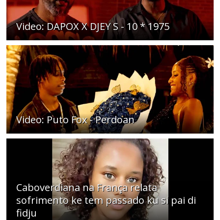
Video: DAPOX X DJEY S - 10 * 1975
Video: Puto Fox - Perdoan
Caboverdiana na França relata
sofrimento ke tem passado ku si pai di
fidju