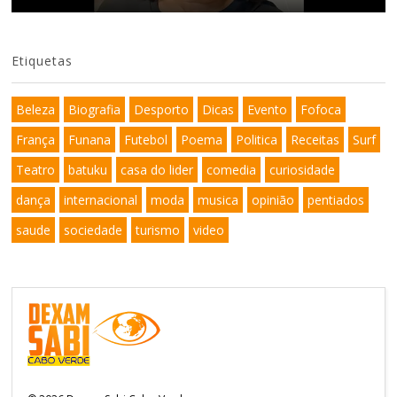
Etiquetas
Beleza
Biografia
Desporto
Dicas
Evento
Fofoca
França
Funana
Futebol
Poema
Politica
Receitas
Surf
Teatro
batuku
casa do lider
comedia
curiosidade
dança
internacional
moda
musica
opinião
pentiados
saude
sociedade
turismo
video