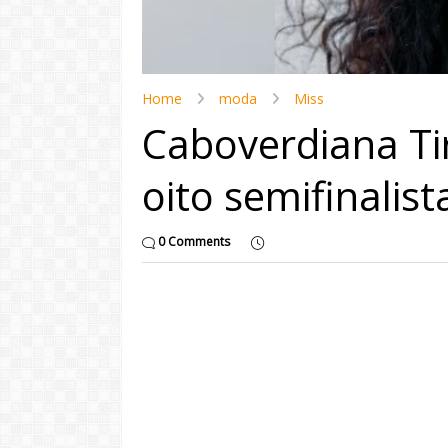
Home
moda
Miss
Caboverdiana Ti
oito semifinalis
0 Comments