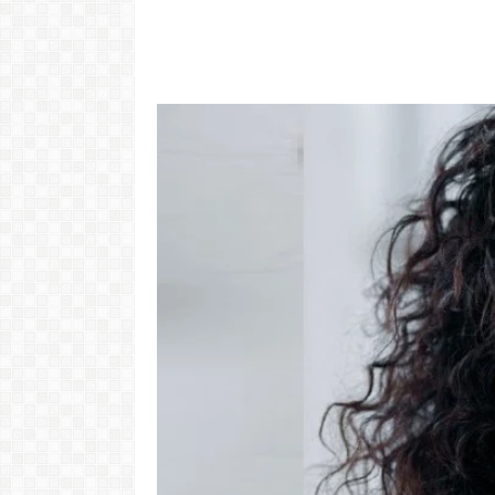
"Com 16 anos
com o Pr
LER