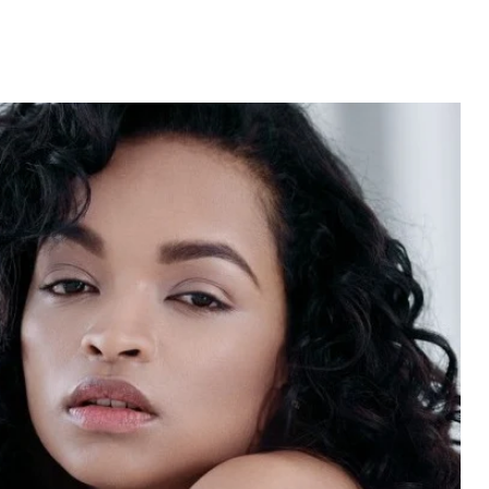
Video: Caboverdiana konta
motivo ki fazel larga
 fui para cama
Portugal pa volta pa Cabo
esidente "
Verde
 MAIS
LER MAIS