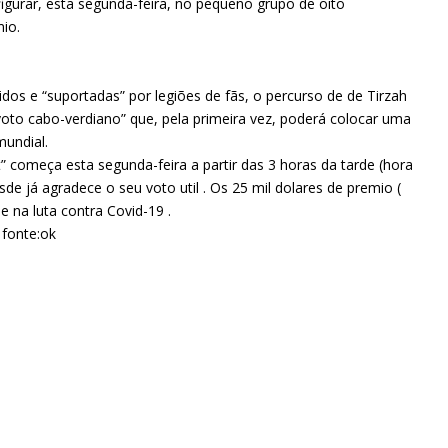
gurar, esta segunda-feira, no pequeno grupo de oito
mio.
dos e “suportadas” por legiões de fãs, o percurso de de Tirzah
oto cabo-verdiano” que, pela primeira vez, poderá colocar uma
mundial.
” começa esta segunda-feira a partir das 3 horas da tarde (hora
de já agradece o seu voto util . Os 25 mil dolares de premio (
e na luta contra Covid-19 .
 fonte:ok