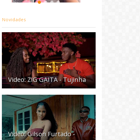
Novidades
Video: ZIG GAITA - Tujinha
Video: Gilson Furtado -