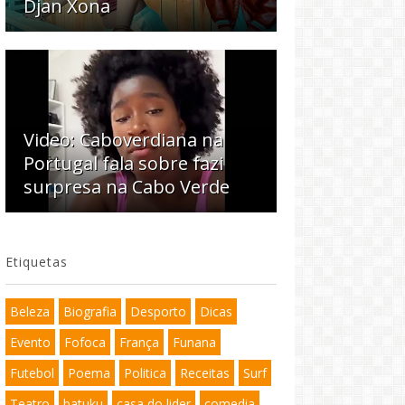
Djan Xona
Video: Caboverdiana na
Portugal fala sobre fazi
surpresa na Cabo Verde
Etiquetas
Beleza
Biografia
Desporto
Dicas
Evento
Fofoca
França
Funana
Futebol
Poema
Politica
Receitas
Surf
Teatro
batuku
casa do lider
comedia