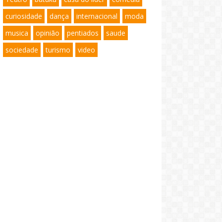
curiosidade
dança
internacional
moda
musica
opinião
pentiados
saude
sociedade
turismo
video