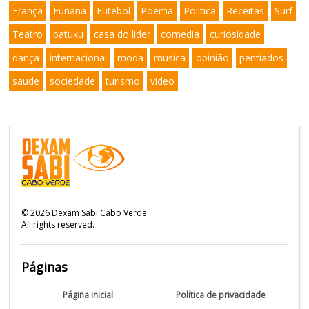
França
Funana
Futebol
Poema
Politica
Receitas
Surf
Teatro
batuku
casa do lider
comedia
curiosidade
dança
internacional
moda
musica
opinião
pentiados
saude
sociedade
turismo
video
©
2026
Dexam Sabi Cabo Verde
All rights reserved.
Páginas
Página inicial
Política de privacidade