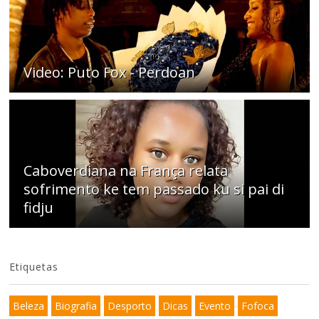
Video: Puto Fox - Perdoan
Caboverdiana na França relata
sofrimento ke tem passado ku si pai di
fidju
Etiquetas
Beleza
Biografia
Desporto
Dicas
Evento
Fofoca