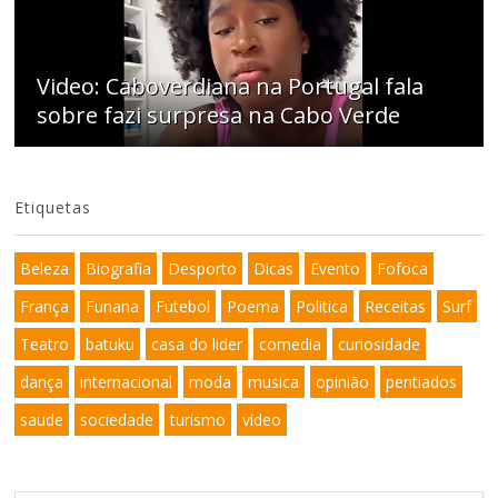
Video: Caboverdiana na Portugal fala
sobre fazi surpresa na Cabo Verde
Etiquetas
Beleza
Biografia
Desporto
Dicas
Evento
Fofoca
França
Funana
Futebol
Poema
Politica
Receitas
Surf
Teatro
batuku
casa do lider
comedia
curiosidade
dança
internacional
moda
musica
opinião
pentiados
saude
sociedade
turismo
video