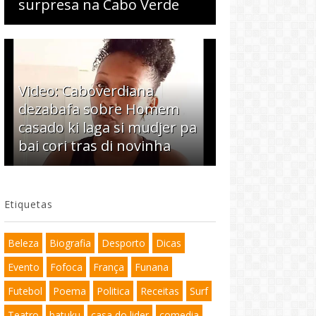
surpresa na Cabo Verde
Video: Caboverdiana
dezabafa sobre Homem
casado ki laga si mudjer pa
bai cori tras di novinha
Etiquetas
Beleza
Biografia
Desporto
Dicas
Evento
Fofoca
França
Funana
Futebol
Poema
Politica
Receitas
Surf
Teatro
batuku
casa do lider
comedia