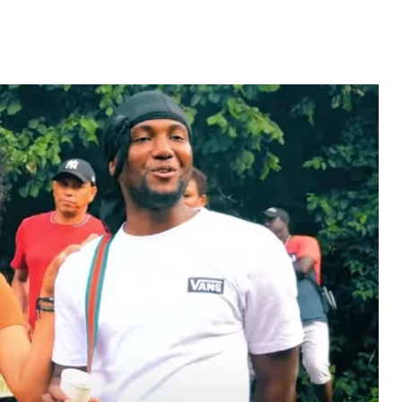
Video: Mãe e Pai
nho conquista
surpreendido na Cabo
m direto...
Verde. Es ka sa speraba
 MAIS
LER MAIS