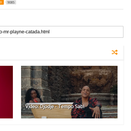
eo
9085
Video: Djodje - Tempo Sabi