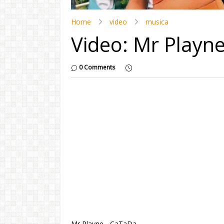
Home
video
musica
Video: Mr Playn
0 Comments
Mr Playne - CaTaDa