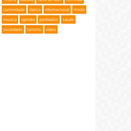
curiosidade
dança
internacional
moda
musica
opinião
pentiados
saude
sociedade
turismo
video