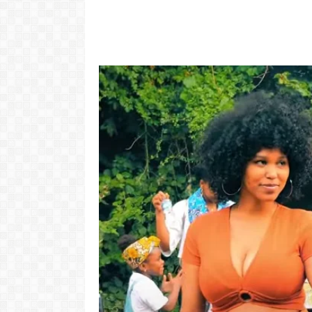
"Com 16 anos fui para cama
Video: Tini
com o Presidente "
Josslyn e
LER MAIS
LER