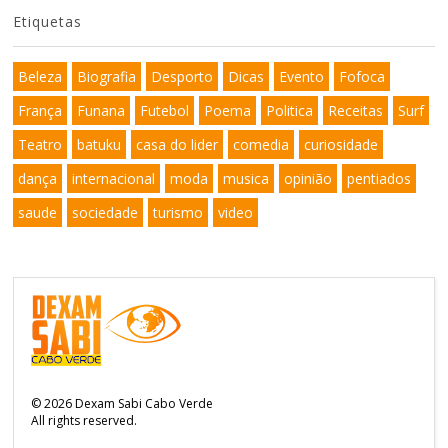
Etiquetas
Beleza
Biografia
Desporto
Dicas
Evento
Fofoca
França
Funana
Futebol
Poema
Politica
Receitas
Surf
Teatro
batuku
casa do lider
comedia
curiosidade
dança
internacional
moda
musica
opinião
pentiados
saude
sociedade
turismo
video
©
2026
Dexam Sabi Cabo Verde
All rights reserved.