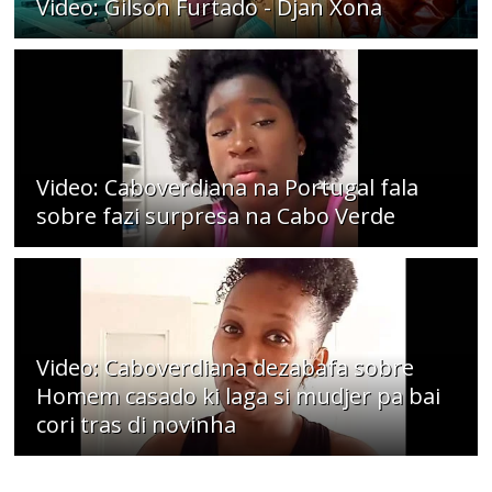
Video: Gilson Furtado - Djan Xona
Video: Caboverdiana na Portugal fala
sobre fazi surpresa na Cabo Verde
Video: Caboverdiana dezabafa sobre
Homem casado ki laga si mudjer pa bai
cori tras di novinha