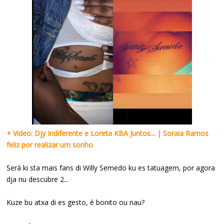
+ Video: Djy Indiferente e Loreta KBA Juntos... | Soraia Ramos
feliz por realizar um sonho
Será ki sta mais fans di Willy Semedo ku es tatuagem, por agora
dja nu descubre 2...
Kuze bu atxa di es gesto, é bonito ou nau?